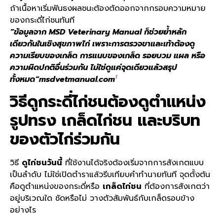
ถ้าเนื้อหาเริ่มฟันธงผลชนะต้องตัดออกจากกรอบความหมาย
ของกระดี่ไก่ชนทันที
“ข้อมูลจาก MSD Veterinary Manual ก็ช่วยย้ำหลัก
เดียวกันในเชิงสุขภาพไก่ เพราะการตรวจขาและเท้าต้องดู
ความเรียบของเกล็ด การแนบของเกล็ด รอยบวม แผล หรือ
ความผิดปกติอื่นร่วมกัน ไม่ใช่ดูแค่จุดเดียวแล้วสรุป
1
ทั้งหมด”msdvetmanual.com
วิธีดูกระดี่ไก่ชนต้องดูตำแหน่ง
รูปทรง
เกล็ดไก่ชน
และบริบท
ของตัวไก่ร่วมกัน
วิธี
ดูไก่ชนวันนี้
ที่ใช้งานได้จริงต้องเริ่มจากการสังเกตแบบ
เป็นลำดับ ไม่ใช่เปิดตำราแล้วรีบเทียบคำทำนายทันที จุดตั้งต้น
คือดูตำแหน่งของกระดี่หรือ
เกล็ดไก่ชน
ที่ต้องการสังเกตว่า
อยู่บริเวณใด ชัดหรือไม่ วางตัวสัมพันธ์กับเกล็ดรอบข้าง
อย่างไร