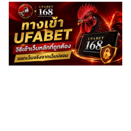
ทา
UF
วิธี
เว
ที่ถ
ต้
แย
จร
เว็
ปล
อ่
»