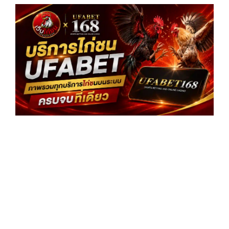
บร
ไก
UF
ภา
ทุก
บร
ไก
ระ
คร
เด
อ่
»