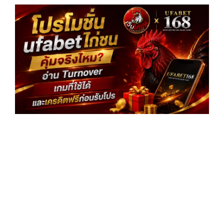
โป
uf
ไก่
จร
อ่
Tu
เกม
แล
ฟร
โป
อ่