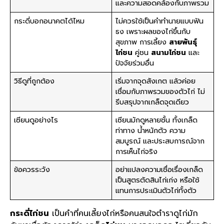
และความสอดคล้องกับภาพรวม
กระดี่บอกอนาคตได้ไหม
ไม่ควรใช้เป็นคำทำนายแบบฟัน
ธง เพราะผลของไก่ขึ้นกับ
สุขภาพ การเลี้ยง
สายพันธุ์
ไก่ชน
คู่ชน
สนามไก่ชน
และ
ปัจจัยร่วมอื่น
วิธีดูที่ถูกต้อง
เริ่มจากจุดสังเกต แล้วค่อย
เชื่อมกับภาพรวมของตัวไก่ ไม่
รีบสรุปจากเกล็ดจุดเดียว
เซียนดูอย่างไร
เซียนมักดูหลายชั้น ทั้งเกล็ด
ท่าทาง น้ำหนักตัว ความ
สมบูรณ์ และประสบการณ์จาก
การเห็นไก่จริง
ข้อควรระวัง
อย่าแปลงความเชื่อเรื่องเกล็ด
เป็นสูตรตัดสินไก่เก่ง หรือใช้
แทนการประเมินตัวไก่ทั้งตัว
กระดี่ไก่ชน
เป็นคำที่คนเลี้ยงไก่หรือคนสนใจตำราดูไก่มัก