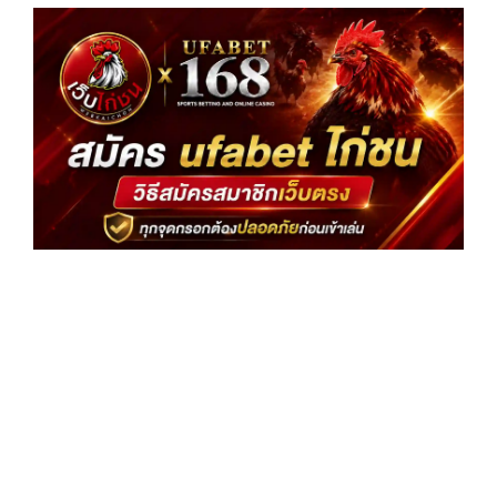
สม
uf
ไก่
สม
สม
เว
ทุก
กร
ต้
ปล
ก่อ
เล่
อ่
»