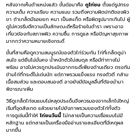
หลังจากเห็นตำแหน่งแล้ว ขั้นต่อมาคือ
ดูไก่ชน
ตั้งแต่รูปทรง
ความเต็ม ความเรียบ ความแนบ รวมถึงความผิดปกติของผิว
ขา ถ้าเกล็ดมีรอยยก หนา เป็นสะเก็ด หรือผิดรูปมากเกินไป ผู้
ดูไม่ควรรีบตีความเป็นลักษณะดีหรือร้ายในตำรา เพราะอาจ
เกี่ยวข้องกับสภาพผิว ความชื้น การดูแล หรือปัญหาสุขภาพ
มากกว่าความหมายเชิงกระดี่
ขั้นที่สามคือดูความสมบูรณ์ของตัวไก่ร่วมกัน ไก่ที่เกล็ดดูน่า
สนใจ แต่ยืนไม่มั่นคง น้ำหนักตัวไม่สมดุล หรือมีท่าทางไม่
พร้อม อาจไม่ควรถูกประเมินจากกระดี่เพียงด้านเดียว ตรงกัน
ข้ามไก่ที่กระดี่ไม่เด่นนัก แต่ภาพรวมแข็งแรง ทรงตัวดี กล้าม
เนื้อสมส่วน และตอบสนองดี อาจยังมีข้อมูลอื่นที่ต้องนำมา
พิจารณาเพิ่ม
วิธีดูเกล็ดไก่ชนแบบไม่หลุดประเด็นจึงควรมองจากเล็กไปใหญ่
เริ่มที่จุดสังเกต แล้วขยายไปยังภาพรวมของตัวไก่ทั้งตัว
การดูเช่นนี้ทำให้
ไก่ชนวันนี้
ไม่กลายเป็นความเชื่อแบบไม่มี
หลักฐาน แต่กลายเป็นเครื่องมืออ่านรายละเอียดที่มีเหตุผล
มากขึ้น