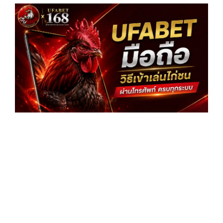
UF
มือ
วิธี
เล่
ไก
ผ่
โท
คร
ระ
อ่
»