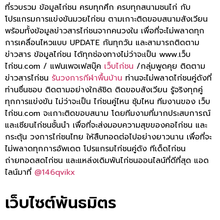
ที่รวบรวม ข้อมูลไก่ชน ครบทุกศึก ครบทุกสนามชนไก่ กับ
โปรแกรมการแข่งขันมวยไก่ชน ตามเกาะติดขอบสนามสังเวียน
พร้อมทั้งข้อมูลข่าวสารไก่ชนจากคนวงใน เพื่อที่จะไม่พลาดทุก
การเคลื่อนไหวแบบ UPDATE กันทุกวัน และสามารถติดตาม
ข่าวสาร ข้อมูลไก่ชน ได้ทุกช่องทางไม่ว่าจะเป็น
www.เว็บ
ไก่ชน.com
/ แฟนเพจเฟสบุ๊ค
เว็บไก่ชน
/กลุ่มพูดคุย ติดตาม
ข่าวสารไก่ชน
รันวงการกีฬาพื้นบ้าน
ท่านจะไม่พลาดไก่ชนคู่ดังที่
ท่านชื่นชอบ ติดตามอย่างใกล้ชิด ติดขอบสังเวียน รู้จริงทุกคู่
ทุกการแข่งขัน ไม่ว่าจะเป็น ไก่ชนคู่ไหน ซุ้มไหน ทีมงานของ
เว็บ
ไก่ชน.com
จะเกาะติดขอบสนาม โดยทีมงามที่มากประสบการณ์
และเซียนไก่ชนชั้นนำ เพื่อที่จะส่งมอบความสุขของคอไก่ชน และ
กระตุ้น วงการไก่ชนไทย ให้สืบทอดต่อไปอย่างยาวนาน เพื่อที่จะ
ไม่พลาดทุกการอัพเดต โปรแกรมไก่ชนคู่ดัง ทีเด็ดไก่ชน
ถ่ายทอดสดไก่ชน และแหล่งเดิมพันไก่ชนออนไลน์ที่ดีที่สุด แอด
ไลน์มาที่
@146qvikx
เว็บไซต์พันธมิตร