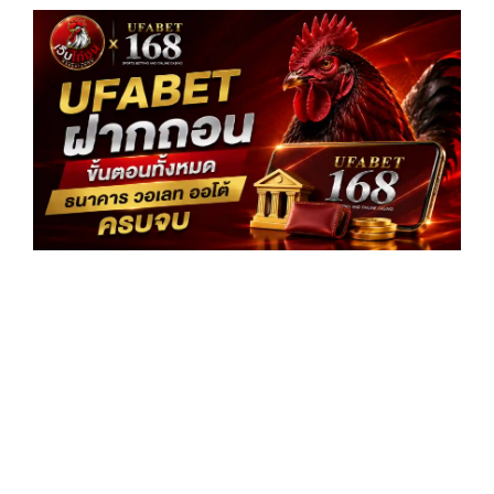
UF
ฝา
ขั
ทั
ธน
วอ
ออ
คร
อ่
»