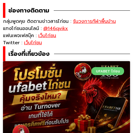
ช่องทางติดตาม
กลุ่มพูดคุย ติดตามข่าวสารไก่ชน :
รันวงการกีฬาพื้นบ้าน
แทงไก่ชนออนไลน์ :
@146qvikx
แฟนเพจเฟสบุ๊ค :
เว็บไก่ชน
Twitter :
เว็บไก่ชน
เรื่องที่เกี่ยวข้อง
UFABET ไก่ชน