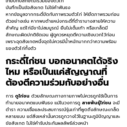
เทียบกับลักษณะรวมของตัวไก่
บันทึกเป็นข้อสังเกต ไม่ใช่คำฟันธง
หากข้อมูลจากกระดี่ขัดกับภาพรวมตัวไก่ ให้ยึดภาพรวมก่อน
ตัวอย่างเช่น หากพบตำแหน่งกระดี่ที่ตำราบางสายให้ความ
สำคัญ แต่ไก่มีขาไม่สมบูรณ์ ยืนไม่เต็มเท้า หรือเกล็ดมี
ลักษณะผิดปกติชัดเจน ผู้ดูควรหยุดตีความเชิงบวกไว้ก่อน
เพราะจุดสังเกตหนึ่งจุดไม่ควรมีน้ำหนักมากกว่าความพร้อม
ของตัวไก่ทั้งตัว
กระดี่ไก่ชน
บอกอนาคตได้จริง
ไหม หรือเป็นแค่สัญญาณที่
ต้องตีความร่วมกับอย่างอื่น
การ
ดูไก่ชน
ด้วยลักษณะทางกายภาพไม่ควรถูกใช้เป็นการ
ทำนายอนาคตแบบฟันธง แม้ในวงการดู
สายพันธุ์ไก่ชน
จะมี
ตำรา ความเชื่อและประสบการณ์รุ่นเก่าที่พูดถึงลักษณะเกล็ด
หลายแบบ แต่สิ่งเหล่านั้นควรถูกวางไว้ในฐานะภูมิปัญญาและ
ข้อสังเกต ไม่ใช่คำรับประกันผลลัพธ์ล่วงหน้า