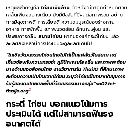
เหตุผลสำคัญคือ
ไก่ชนเงินล้าน
ตัวหนึ่งไม่ได้ถูกกำหนดด้วย
เกล็ดเพียงอย่างเดียว ยังมีปัจจัยที่มีผลต่อภาพรวม อย่าง
การมีสุขภาพดี การเลี้ยงดี ความสมบูรณ์ของร่างกาย
อาหาร การพักฟื้น สภาพแวดล้อม ลักษณะคู่ชน และ
ประสบการณ์ใน
สนามไก่ชน
หากมองแค่กระดี่ไก่ชน แล้ว
ละเลยสิ่งเหล่านี้การประเมินจะดูละเลยเกินไป
“ในเชิงวัฒนธรรมไก่ชนไทยไม่ได้เป็นแค่สัตว์ในสนาม แต่
เกี่ยวข้องกับความทรงจำ ภูมิปัญญาท้องถิ่น และภาพสะท้อน
บางด้านของสังคมไทย งานวิชาการใน ThaiJO ที่ศึกษาภาพ
สะท้อนความเป็นไทยจากไก่ชน ระบุว่าไก่ชนมีบทบาทในมุมการ
รับรู้ของคนไทยและพื้นที่วัฒนธรรมบางกลุ่ม”so02.tci-
2
thaijo.org
กระดี่ ไก่ชน
บอกแนวโน้มการ
ประเมินได้ แต่ไม่สามารถฟันธง
อนาคตได้