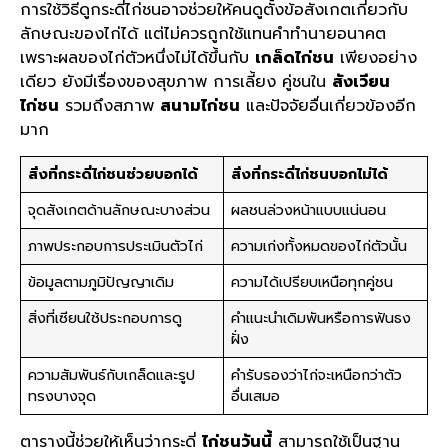
การใช้วิธีดูกระดี่ไก่ชนอาจช่วยให้คนดูตั้งข้อสังเกตเกี่ยวกับ
ลักษณะของไก่ได้ แต่ไม่ควรถูกใช้แทนคำทำนายอนาคต
เพราะผลของไก่ตัวหนึ่งไม่ได้ขึ้นกับ
เกล็ดไก่ชน
เพียงอย่าง
เดียว ยังมีเรื่องของสุขภาพ การเลี้ยง คู่ชนใน
สังเวียน
ไก่ชน
รวมถึงสภาพ
สนามไก่ชน
และปัจจัยอื่นเกี่ยวข้องอีก
มาก
สิ่งที่กระดี่ไก่ชนช่วยบอกได้
สิ่งที่กระดี่ไก่ชนบอกไม่ได้
จุดสังเกตด้านลักษณะบางส่วน
ผลชนล่วงหน้าแบบแน่นอน
ภาพประกอบการประเมินตัวไก่
ความเก่งทั้งหมดของไก่ตัวนั้น
ข้อมูลตามภูมิปัญญาเดิม
ความได้เปรียบเหนือทุกคู่ชน
สิ่งที่เซียนใช้ประกอบการดู
คำแนะนำเดิมพันหรือการฟันธง
ฝั่ง
ความสัมพันธ์กับเกล็ดและรูป
คำรับรองว่าไก่จะเหนือกว่าตัว
ทรงบางจุด
อื่นเสมอ
ตารางนี้ช่วยให้เห็นว่ากระดี่
ไก่ชนวันนี้
สามารถใช้เป็นฐาน