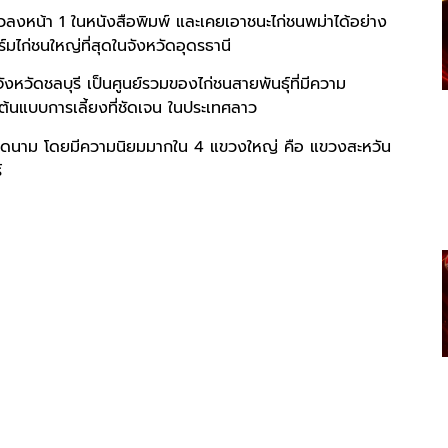
่าวลงหน้า 1 ในหนังสือพิมพ์ และเคยเอาชนะไก่ชนพม่าได้อย่าง
์มไก่ชนใหญ่ที่สุดในจังหวัดอุดรธานี
งหวัดชลบุรี เป็นศูนย์รวมของไก่ชนสายพันธุ์ที่มีความ
ะมีต้นแบบการเลี้ยงที่ชัดเจน ในประเทศลาว
นเวียดนาม โดยมีความนิยมมากใน 4 แขวงใหญ่ คือ แขวงสะหวัน
์