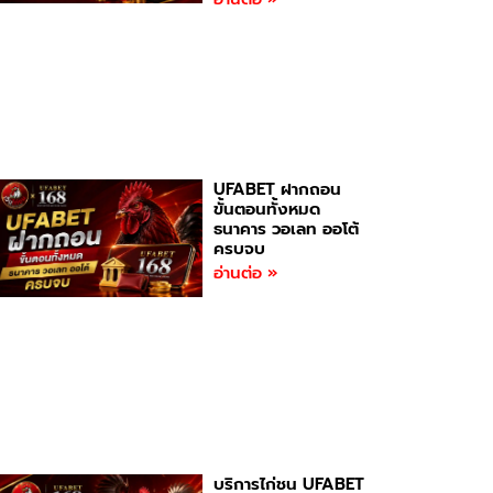
UFABET ฝากถอน
ขั้นตอนทั้งหมด
ธนาคาร วอเลท ออโต้
ครบจบ
อ่านต่อ »
บริการไก่ชน UFABET