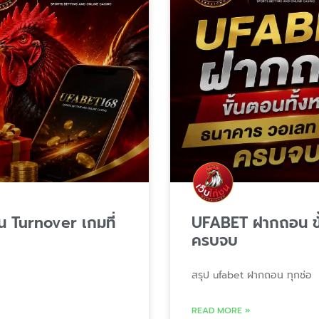
าน Turnover เกมที่
UFABET ฝากถอน ขั
ครบจบ
สรุป ufabet ฝากถอน ทุกช่อ
READ MORE »