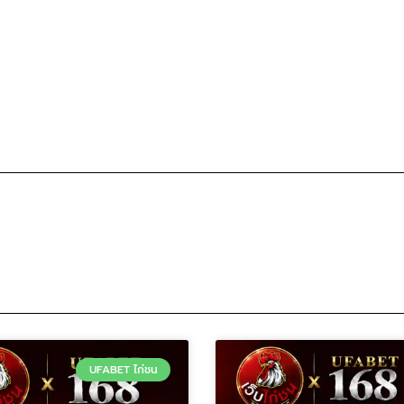
UFABET ไก่ชน