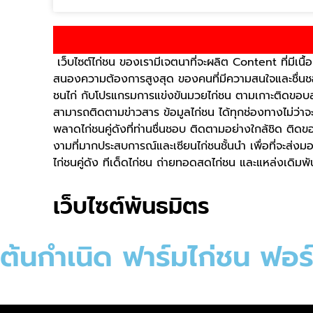
เว็บไซต์ไก่ชน ของเรามีเจตนาที่จะผลิต Content ที่มีเนื้
สนองความต้องการสูงสุด ของคนที่มีความสนใจและชื่นชอ
ชนไก่ กับโปรแกรมการแข่งขันมวยไก่ชน ตามเกาะติดขอบสน
สามารถติดตามข่าวสาร ข้อมูลไก่ชน ได้ทุกช่องทางไม่ว่าจะ
พลาดไก่ชนคู่ดังที่ท่านชื่นชอบ ติดตามอย่างใกล้ชิด ติดขอบ
งามที่มากประสบการณ์และเซียนไก่ชนชั้นนำ เพื่อที่จะส
ไก่ชนคู่ดัง ทีเด็ดไก่ชน ถ่ายทอดสดไก่ชน และแหล่งเดิมพัน
เว็บไซต์พันธมิตร
ต้นกำเนิด ฟาร์มไก่ชน ฟอร์