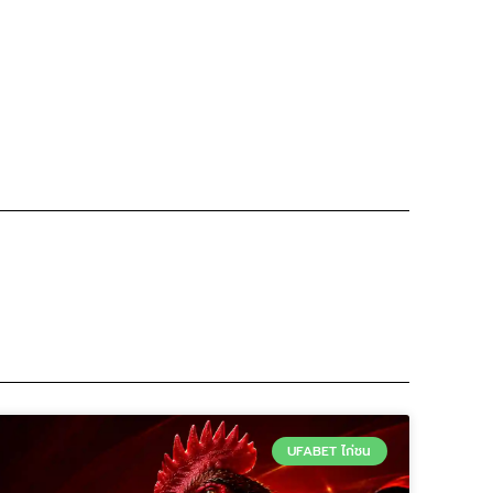
UFABET ไก่ชน