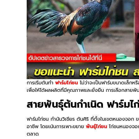
การเริ่มต้นทำ
ฟาร์มไก่ชน
ไม่ว่าจะเป็นฟาร์มขนาดเล็กหรื
เพื่อให้ได้ผลผลิตที่มีคุณภาพและยั่งยืน การเลือกสายพันธุ
สายพันธุ์ต้นกำเนิด ฟาร์มไก
ฟาร์มไก่ชน กำนันวิเชียร ตันศิริ ที่ตั้งในเขตหนองจอก 
อาชีพ โดยเน้นการเพาะขยาย
พันธุ์ไก่ชน
ไก่ชนหนองจอกม
ตลาด