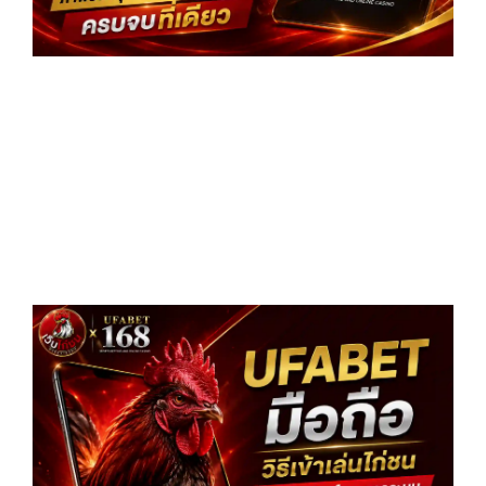
เด
อ่
»
UF
มือ
วิธี
เล่
ไก
ผ่
โท
คร
ระ