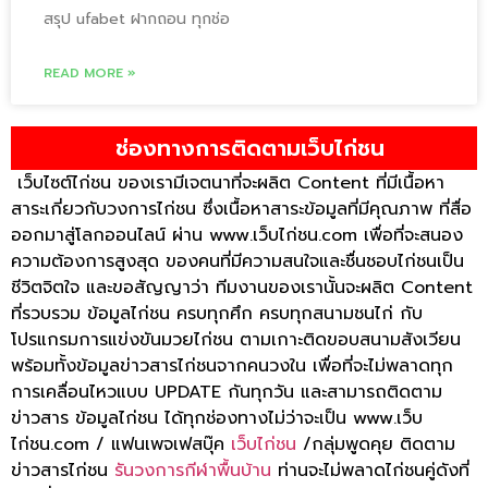
สรุป ufabet ฝากถอน ทุกช่อ
READ MORE »
ช่องทางการติดตามเว็บไก่ชน
เว็บไซต์ไก่ชน ของเรามีเจตนาที่จะผลิต Content ที่มีเนื้อหา
สาระเกี่ยวกับวงการไก่ชน ซึ่งเนื้อหาสาระข้อมูลที่มีคุณภาพ ที่สื่อ
ออกมาสู่โลกออนไลน์ ผ่าน
www.เว็บไก่ชน.com
เพื่อที่จะสนอง
ความต้องการสูงสุด ของคนที่มีความสนใจและชื่นชอบไก่ชนเป็น
ชีวิตจิตใจ และขอสัญญาว่า ทีมงานของเรานั้นจะผลิต Content
ที่รวบรวม ข้อมูลไก่ชน ครบทุกศึก ครบทุกสนามชนไก่ กับ
โปรแกรมการแข่งขันมวยไก่ชน ตามเกาะติดขอบสนามสังเวียน
พร้อมทั้งข้อมูลข่าวสารไก่ชนจากคนวงใน เพื่อที่จะไม่พลาดทุก
การเคลื่อนไหวแบบ UPDATE กันทุกวัน และสามารถติดตาม
ข่าวสาร ข้อมูลไก่ชน ได้ทุกช่องทางไม่ว่าจะเป็น
www.เว็บ
ไก่ชน.com
/ แฟนเพจเฟสบุ๊ค
เว็บไก่ชน
/กลุ่มพูดคุย ติดตาม
ข่าวสารไก่ชน
รันวงการกีฬาพื้นบ้าน
ท่านจะไม่พลาดไก่ชนคู่ดังที่