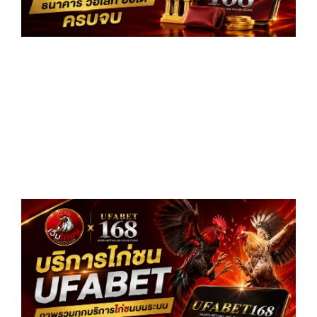
»
บร
ไก
UF
ภา
ทุก
บร
ไก
ระ
คร