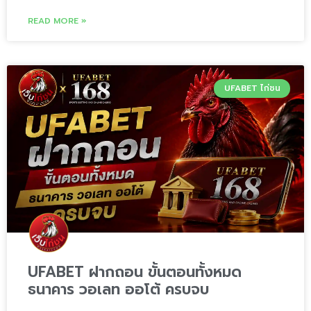
READ MORE »
UFABET ไก่ชน
UFABET ฝากถอน ขั้นตอนทั้งหมด
ธนาคาร วอเลท ออโต้ ครบจบ