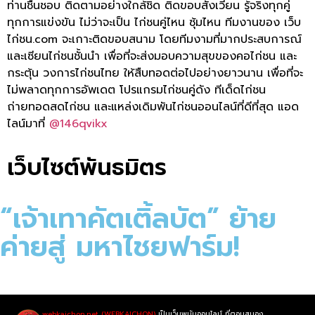
ท่านชื่นชอบ ติดตามอย่างใกล้ชิด ติดขอบสังเวียน รู้จริงทุกคู่
ทุกการแข่งขัน ไม่ว่าจะเป็น ไก่ชนคู่ไหน ซุ้มไหน ทีมงานของ
เว็บ
ไก่ชน.com
จะเกาะติดขอบสนาม โดยทีมงามที่มากประสบการณ์
และเซียนไก่ชนชั้นนำ เพื่อที่จะส่งมอบความสุขของคอไก่ชน และ
กระตุ้น วงการไก่ชนไทย ให้สืบทอดต่อไปอย่างยาวนาน เพื่อที่จะ
ไม่พลาดทุกการอัพเดต โปรแกรมไก่ชนคู่ดัง ทีเด็ดไก่ชน
ถ่ายทอดสดไก่ชน และแหล่งเดิมพันไก่ชนออนไลน์ที่ดีที่สุด แอด
ไลน์มาที่
@146qvikx
เว็บไซต์พันธมิตร
“เจ้าเทาคัตเติ้ลบัต” ย้าย
ค่ายสู่ มหาไชยฟาร์ม!
webkaichon.net
(WEBKAICHON)
เป็นเว็บพนันออนไลน์
ที่ตอบสนอง