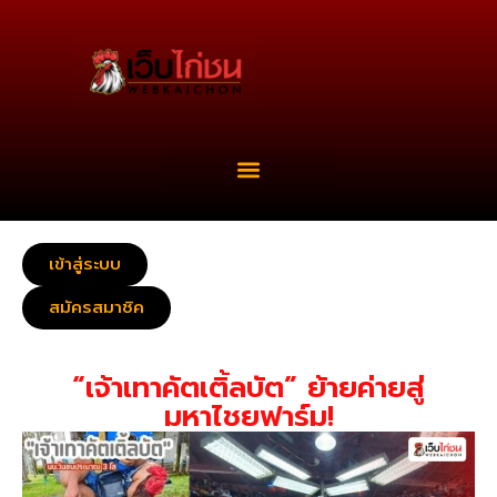
เข้าสู่ระบบ
สมัครสมาชิค
“เจ้าเทาคัตเติ้ลบัต” ย้ายค่ายสู่
มหาไชยฟาร์ม!