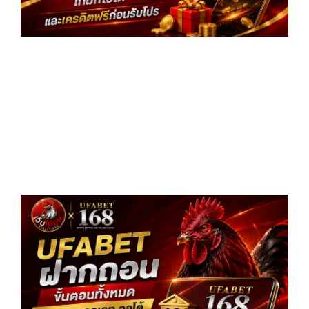
โป
อ่
UF
ฝา
ขั
ทั
ธน
วอ
ออ
คร
อ่