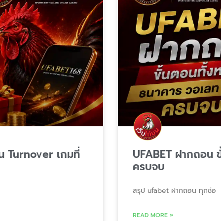
าน Turnover เกมที่
UFABET ฝากถอน ขั
ครบจบ
สรุป ufabet ฝากถอน ทุกช่อ
READ MORE »