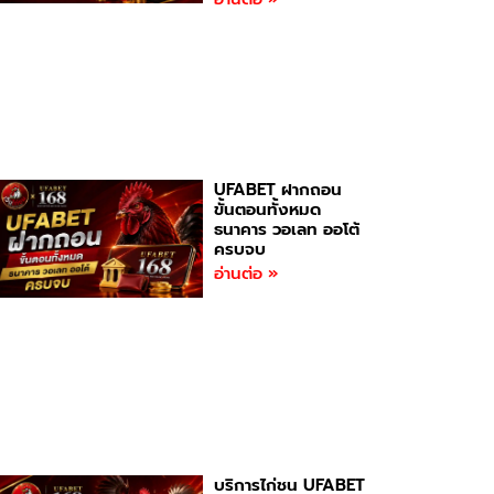
UFABET ฝากถอน
ขั้นตอนทั้งหมด
ธนาคาร วอเลท ออโต้
ครบจบ
อ่านต่อ »
บริการไก่ชน UFABET