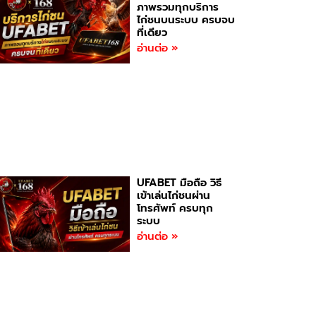
ภาพรวมทุกบริการ
ไก่ชนบนระบบ ครบจบ
ที่เดียว
อ่านต่อ »
UFABET มือถือ วิธี
เข้าเล่นไก่ชนผ่าน
โทรศัพท์ ครบทุก
ระบบ
อ่านต่อ »