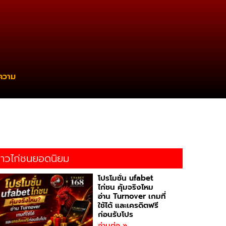
ความ
่าวไก่ชนยอดนิยม
โปรโมชั่น ufabet
ไก่ชน คุ้มจริงไหม
อ่าน Turnover เกมที่
ใช้ได้ และเครดิตฟรี
ก่อนรับโปร
อ่านต่อ »