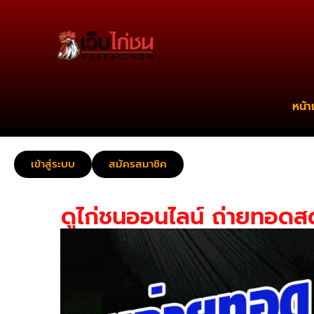
หน้า
เข้าสู่ระบบ
สมัครสมาชิค
ดูไก่ชนออนไลน์ ถ่ายทอดสดไ