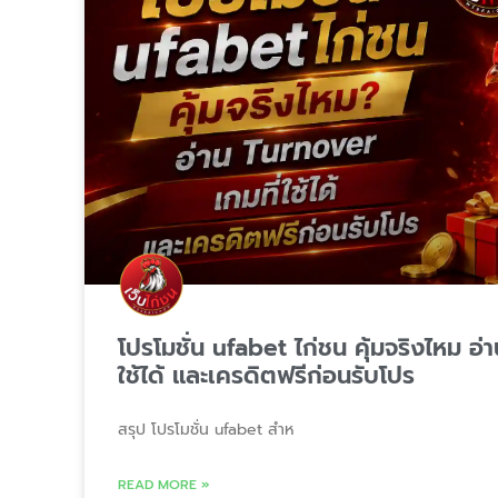
โปรโมชั่น ufabet ไก่ชน คุ้มจริงไหม อ่
ใช้ได้ และเครดิตฟรีก่อนรับโปร
สรุป โปรโมชั่น ufabet สำห
READ MORE »