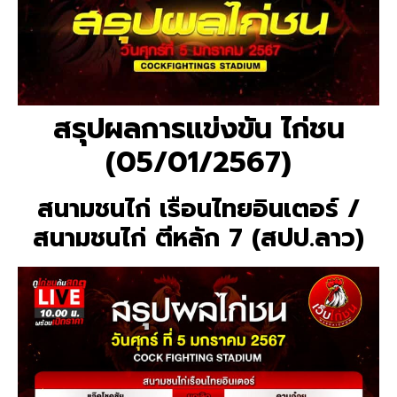
สรุปผลการแข่งขัน ไก่ชน
(05/01/2567)
สนามชนไก่ เรือนไทยอินเตอร์ /
สนามชนไก่ ตีหลัก 7 (สปป.ลาว)