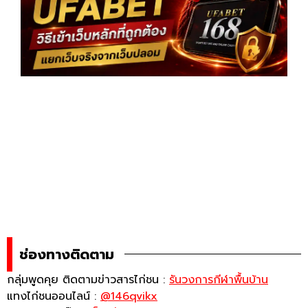
แย
จร
เว็
ปล
อ่
»
ช่องทางติดตาม
กลุ่มพูดคุย ติดตามข่าวสารไก่ชน :
รันวงการกีฬาพื้นบ้าน
แทงไก่ชนออนไลน์ :
@146qvikx