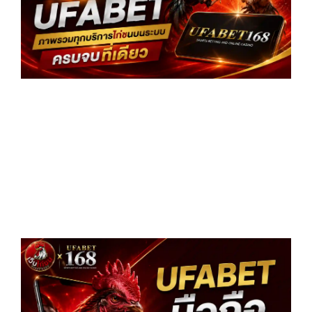
ไก
ระ
คร
เด
อ่
»
UF
มือ
วิธี
เล่
ไก
ผ่