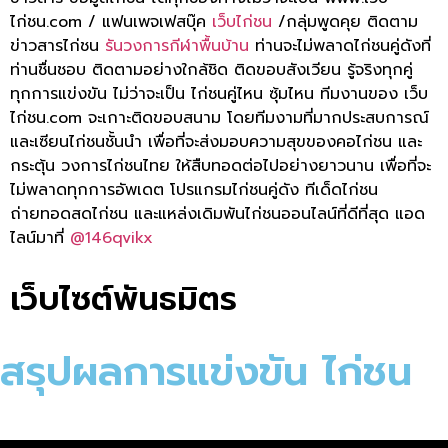
ไก่ชน.com
/ แฟนเพจเฟสบุ๊ค
เว็บไก่ชน
/กลุ่มพูดคุย ติดตาม
ข่าวสารไก่ชน
รันวงการกีฬาพื้นบ้าน
ท่านจะไม่พลาดไก่ชนคู่ดังที่
ท่านชื่นชอบ ติดตามอย่างใกล้ชิด ติดขอบสังเวียน รู้จริงทุกคู่
ทุกการแข่งขัน ไม่ว่าจะเป็น ไก่ชนคู่ไหน ซุ้มไหน ทีมงานของ
เว็บ
ไก่ชน.com
จะเกาะติดขอบสนาม โดยทีมงามที่มากประสบการณ์
และเซียนไก่ชนชั้นนำ เพื่อที่จะส่งมอบความสุขของคอไก่ชน และ
กระตุ้น วงการไก่ชนไทย ให้สืบทอดต่อไปอย่างยาวนาน เพื่อที่จะ
ไม่พลาดทุกการอัพเดต โปรแกรมไก่ชนคู่ดัง ทีเด็ดไก่ชน
ถ่ายทอดสดไก่ชน และแหล่งเดิมพันไก่ชนออนไลน์ที่ดีที่สุด แอด
ไลน์มาที่
@146qvikx
เว็บไซต์พันธมิตร
สรุปผลการแข่งขัน ไก่ชน