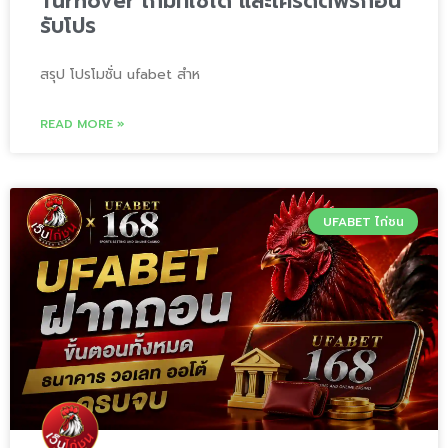
Turnover เกมที่ใช้ได้ และเครดิตฟรีก่อน
รับโปร
สรุป โปรโมชั่น ufabet สำห
READ MORE »
UFABET ไก่ชน