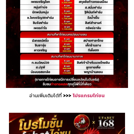
อ่านเพิ่มเติมได้ที่
>>>
โปรแกรมไก่ชน
โป
uf
ไก่
จร