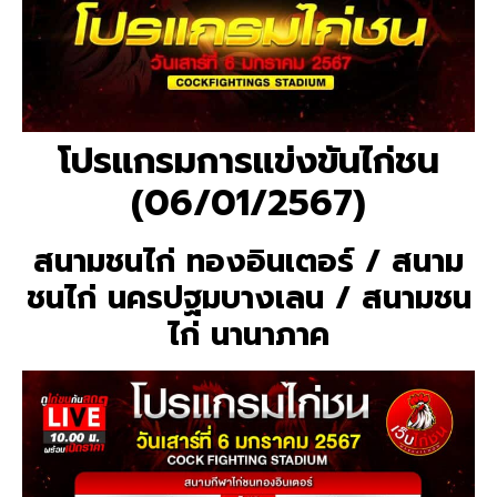
โปรแกรมการแข่งขันไก่ชน
(06/01/2567)
สนามชนไก่ ทองอินเตอร์ / สนาม
ชนไก่ นครปฐมบางเลน /
สนามชน
ไก่ นานาภาค