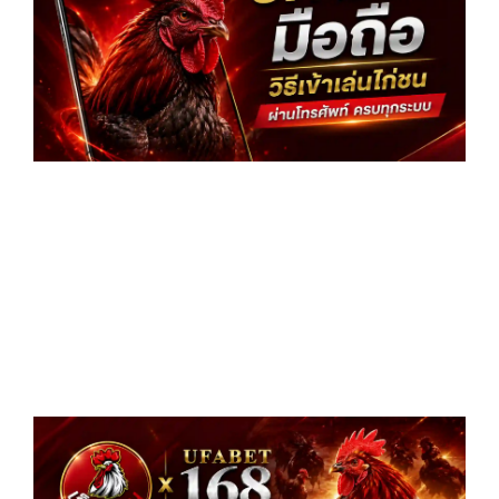
ไก
ผ่
โท
คร
ระ
อ่
»
สม
uf
ไก่
สม