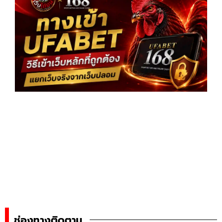
วิธี
เว
ที่ถ
ต้
แย
จร
เว็
ปล
อ่
»
ช่องทางติดตาม