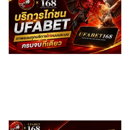
UF
ภา
ทุก
บร
ไก
ระ
คร
เด
อ่
»
UF
มือ