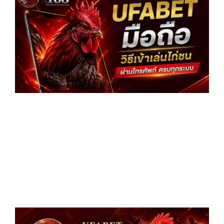
วิธี
เล่
ไก
ผ่
โท
คร
ระ
อ่
»
สม
uf