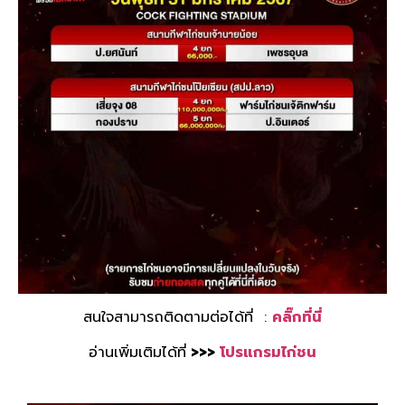
สนใจสามารถติดตามต่อได้ที่
:
คลิ๊กที่นี่
อ่านเพิ่มเติมได้ที่
>>>
โปรแกรมไก่ชน