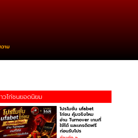
ความ
่าวไก่ชนยอดนิยม
โปรโมชั่น ufabet
ไก่ชน คุ้มจริงไหม
อ่าน Turnover เกมที่
ใช้ได้ และเครดิตฟรี
ก่อนรับโปร
อ่านต่อ »