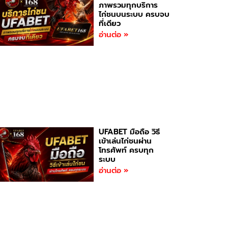
ภาพรวมทุกบริการ
ไก่ชนบนระบบ ครบจบ
ที่เดียว
อ่านต่อ »
UFABET มือถือ วิธี
เข้าเล่นไก่ชนผ่าน
โทรศัพท์ ครบทุก
ระบบ
อ่านต่อ »