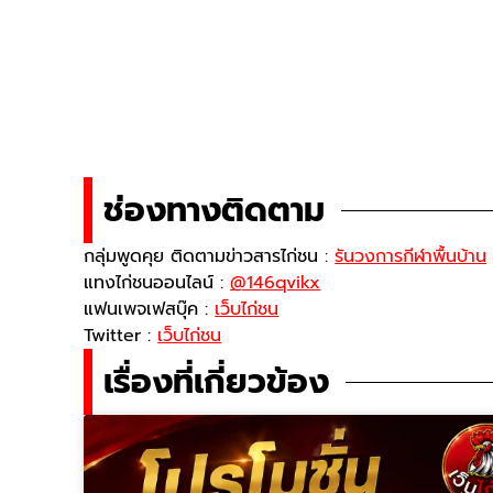
ช่องทางติดตาม
กลุ่มพูดคุย ติดตามข่าวสารไก่ชน :
รันวงการกีฬาพื้นบ้าน
แทงไก่ชนออนไลน์ :
@146qvikx
แฟนเพจเฟสบุ๊ค :
เว็บไก่ชน
Twitter :
เว็บไก่ชน
เรื่องที่เกี่ยวข้อง