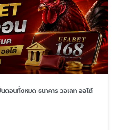
้นตอนทั้งหมด ธนาคาร วอเลท ออโต้