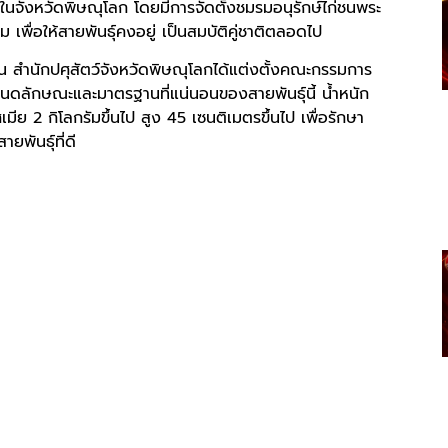
ในจังหวัดพิษณุโลก โดยมีการจัดตั้งชมรมอนุรักษ์ไก่ชนพระ
เพื่อให้สายพันธุ์คงอยู่ เป็นสมบัติคู่ชาติตลอดไป
งยืน สำนักปศุสัตว์จังหวัดพิษณุโลกได้แต่งตั้งคณะกรรมการ
ดลักษณะและมาตรฐานที่แน่นอนของสายพันธุ์นี้ น้ำหนัก
เมีย 2 กิโลกรัมขึ้นไป สูง 45 เซนติเมตรขึ้นไป เพื่อรักษา
พันธุ์ที่ดี