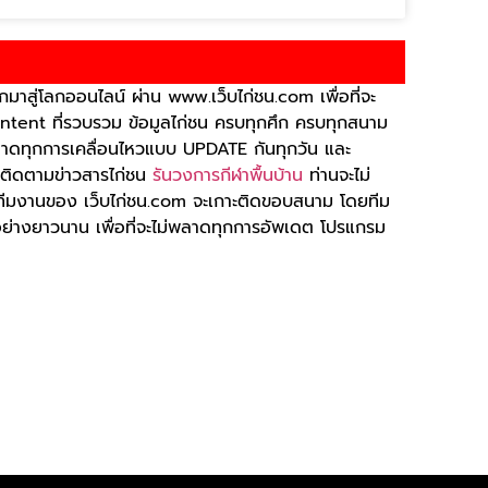
ออกมาสู่โลกออนไลน์ ผ่าน
www.เว็บไก่ชน.com
เพื่อที่จะ
ntent ที่รวบรวม ข้อมูลไก่ชน ครบทุกศึก ครบทุกสนาม
พลาดทุกการเคลื่อนไหวแบบ UPDATE กันทุกวัน และ
 ติดตามข่าวสารไก่ชน
รันวงการกีฬาพื้นบ้าน
ท่านจะไม่
น ทีมงานของ
เว็บไก่ชน.com
จะเกาะติดขอบสนาม โดยทีม
อย่างยาวนาน เพื่อที่จะไม่พลาดทุกการอัพเดต โปรแกรม