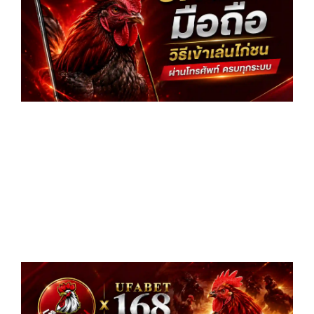
ไก
ผ่
โท
คร
ระ
อ่
»
สม
uf
ไก่
สม