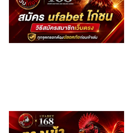
สม
เว
ทุก
กร
ต้
ปล
ก่อ
เล่
อ่
»
ทา
UF
วิธี
เว