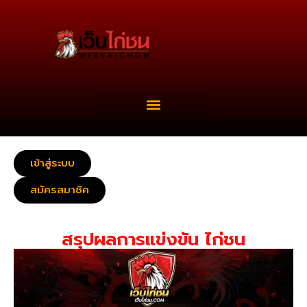
เข้าสู่ระบบ
สมัครสมาชิค
สรุปผลการแข่งขัน ไก่ชน