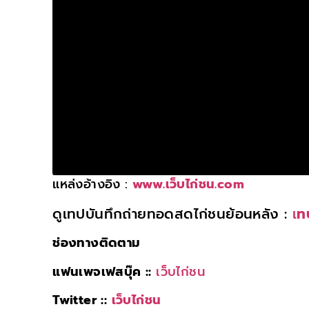
แหล่งอ้างอิง :
www.เว็บไก่ชน.com
ดูเทปบันทึกถ่ายทอดสดไก่ชนย้อนหลัง :
เ
ท
ช่องทางติดตาม
แฟนเพจเฟสบุ๊ค ::
เว็บไก่ชน
Twitter ::
เว็บไก่ชน