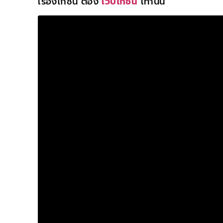
เรื่องไก่ชน ต้อง
เว็บไก่ชน
เท่านั้น