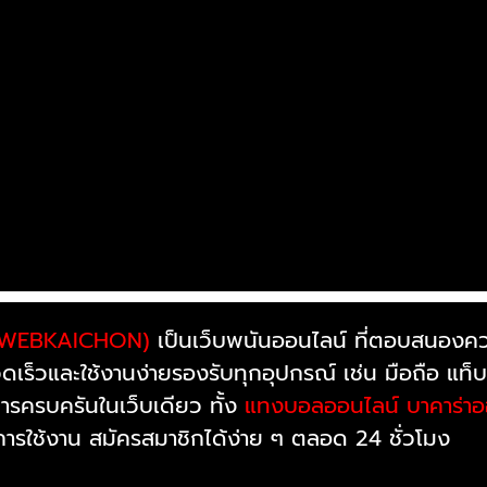
(WEBKAICHON)
เป็นเว็บพนันออนไลน์
ที่ตอบสนองคว
วดเร็วและใช้งานง่ายรองรับทุกอุปกรณ์ เช่น มือถือ แท็
การครบครันในเว็บเดียว ทั้ง
แทงบอลออนไลน์
บาคาร่าอ
ในการใช้งาน สมัครสมาชิกได้ง่าย ๆ ตลอด 24 ชั่วโมง