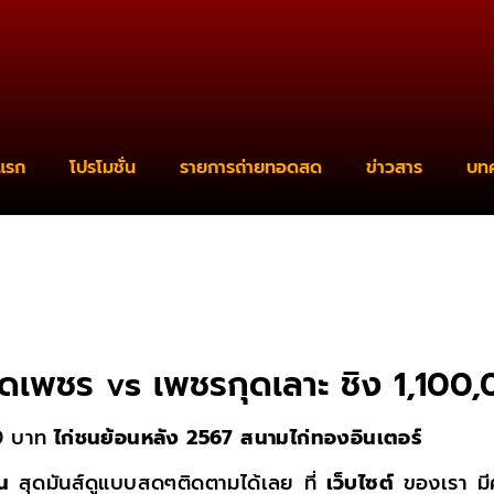
แรก
โปรโมชั่น
รายการถ่ายทอดสด
ข่าวสาร
บท
ดเพชร vs เพชรกุดเลาะ ชิง 1,100
00 บาท
ไก่ชนย้อนหลัง 2567
สนามไก่ทองอินเตอร์
น
สุดมันส์ดูแบบสดๆติดตามได้เลย ที่
เว็บไซต์
ของเรา มี