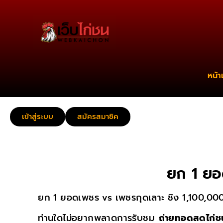
หน้า
เข้าสู่ระบบ
สมัครสมาชิค
ยก 1 ยอ
ยก 1 ยอดเพชร vs เพชรกุดเลาะ ชิง 1,100,0
ท่านใดไม่อยากพลาดการรับชม
ถ่ายทอดสดไก่ช