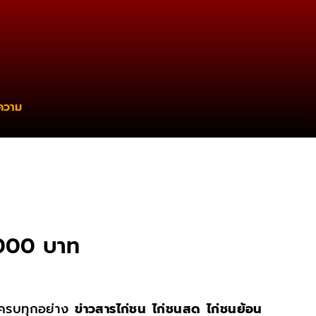
ความ
,000 บาท
ครบทุกอย่าง
ข่าวสารไก่ชน
ไก่ชนสด
ไก่ชนย้อน