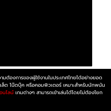
ามต้องการของผู้ใช้งานในประเทศไทยได้อย่างยอด
บเล็ต โน๊ตบุ๊ค หรือคอมพิวเตอร์ เหมาะสำหรับนักพนัน
อนไลน์
เกมต่างๆ
สามารถเข้าเล่นได้โดยไม่ต้องโยก