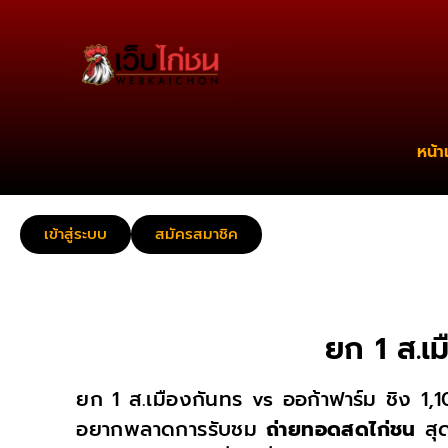
หน้า
เข้าสู่ระบบ
สมัครสมาชิค
ยก 1 ส.เ
ยก 1 ส.เมืองกันทร vs ออก้าฟาร์ม ชิง 
อยากพลาดการรับชม
ถ่ายทอดสดไก่ชน
สุด