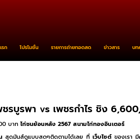
แรก
โปรโมชั่น
รายการถ่ายทอดสด
ข่าวสาร
บท
พชรบูรพา vs เพชรกำไร ชิง 6,60
000 บาท
ไก่ชนย้อนหลัง 2567
สนามไก่ทองอินเตอร์
น
สุดมันส์ดูแบบสดๆติดตามได้เลย ที่
เว็บไซต์
ของเรา มี