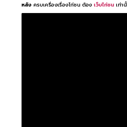
หลัง
ครบเครื่องเรื่องไก่ชน ต้อง
เว็บไก่ชน
เท่านั