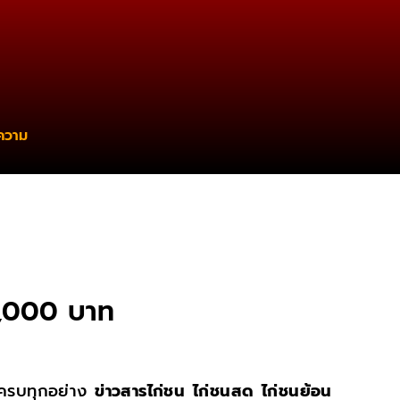
ความ
0,000 บาท
ครบทุกอย่าง
ข่าวสารไก่ชน
ไก่ชนสด
ไก่ชนย้อน