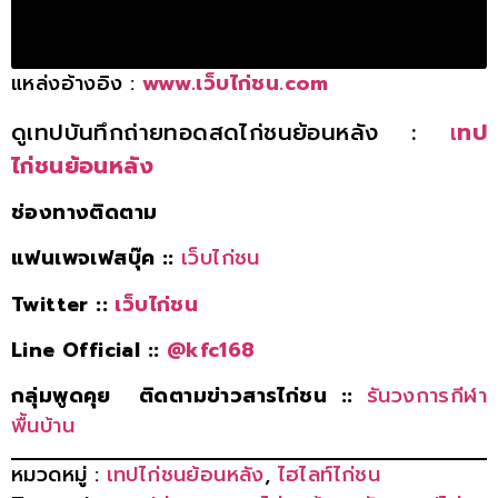
แหล่งอ้างอิง :
www.เว็บไก่ชน.com
ดูเทปบันทึกถ่ายทอดสดไก่ชนย้อนหลัง :
เ
ทป
ไก่ชนย้อนหลัง
ช่องทางติดตาม
แฟนเพจเฟสบุ๊ค ::
เว็บไก่ชน
Twitter ::
เว็บไก่ชน
Line Official ::
@kfc168
กลุ่มพูดคุย ติดตามข่าวสารไก่ชน ::
รันวงการกีฬา
พื้นบ้าน
หมวดหมู่ :
เทปไก่ชนย้อนหลัง
, 
ไฮไลท์ไก่ชน