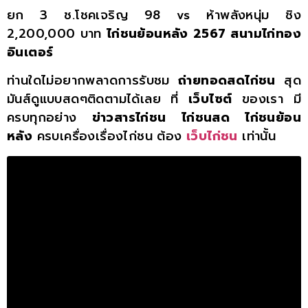
ยก 3 ช.โชคเจริญ 98 vs ห้าพลังหนุ่ม ชิง
2,200,000 บาท
ไก่ชนย้อนหลัง 2567
สนามไก่ทอง
อินเตอร์
ท่านใดไม่อยากพลาดการรับชม
ถ่ายทอดสดไก่ชน
สุด
มันส์ดูแบบสดๆติดตามได้เลย ที่
เว็บไซต์
ของเรา มี
ครบทุกอย่าง
ข่าวสารไก่ชน
ไก่ชนสด
ไก่ชนย้อน
หลัง
ครบเครื่องเรื่องไก่ชน ต้อง
เว็บไก่ชน
เท่านั้น