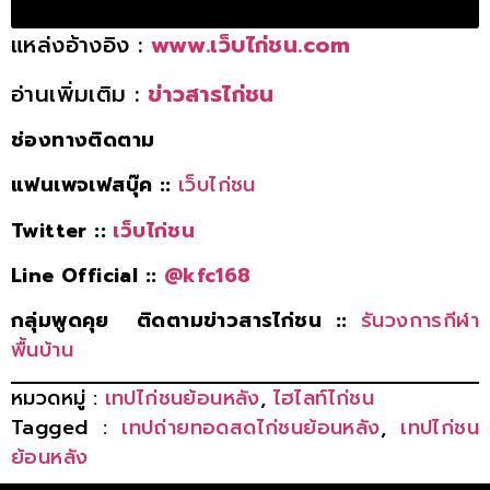
แหล่งอ้างอิง :
www.เว็บไก่ชน.com
อ่านเพิ่มเติม :
ข่าวสารไก่ชน
ช่องทางติดตาม
แฟนเพจเฟสบุ๊ค ::
เว็บไก่ชน
Twitter ::
เว็บไก่ชน
Line Official ::
@kfc168
กลุ่มพูดคุย ติดตามข่าวสารไก่ชน ::
รันวงการกีฬา
พื้นบ้าน
หมวดหมู่ :
เทปไก่ชนย้อนหลัง
, 
ไฮไลท์ไก่ชน
Tagged :
เทปถ่ายทอดสดไก่ชนย้อนหลัง
, 
เทปไก่ชน
ย้อนหลัง