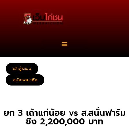
เข้าสู่ระบบ
สมัครสมาชิค
ยก 3 เถ้าแก่น้อย vs ส.สนั่นฟาร์ม
ชิง 2,200,000 บาท