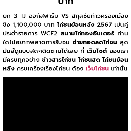
บาท
ยก 3 TJ ออกัสฟาร์ม VS สกุลชัยท้าวครองเมือง
ชิง 1,100,000 บาท
ไก่ชนย้อนหลัง 2567
เป็นคู่
ประจำรายการ WCF2
สนามไก่ทองอินเตอร์
ท่าน
ใดไม่อยากพลาดการรับชม
ถ่ายทอดสดไก่ชน
สุด
มันส์ดูแบบสดๆติดตามได้เลย ที่
เว็บไซต์
ของเรา
มีครบทุกอย่าง
ข่าวสารไก่ชน
ไก่ชนสด
ไก่ชนย้อน
หลัง
ครบเครื่องเรื่องไก่ชน ต้อง
เว็บไก่ชน
เท่านั้น