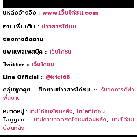
แหล่งอ้างอิง :
www.เว็บไก่ชน.com
อ่านเพิ่มเติม :
ข่าวสารไก่ชน
ช่องทางติดตาม
แฟนเพจเฟสบุ๊ค ::
เว็บไก่ชน
Twitter ::
เว็บไก่ชน
Line Official ::
@kfc168
กลุ่มพูดคุย ติดตามข่าวสารไก่ชน ::
รันวงการกีฬา
พื้นบ้าน
หมวดหมู่ :
เทปไก่ชนย้อนหลัง
, 
ไฮไลท์ไก่ชน
Tagged :
เทปถ่ายทอดสดไก่ชนย้อนหลัง
, 
เทปไก่ชน
ย้อนหลัง