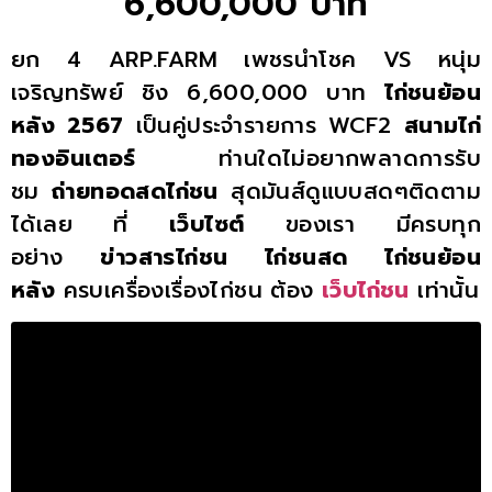
6,600,000 บาท
ยก 4 ARP.FARM เพชรนำโชค VS หนุ่ม
เจริญทรัพย์ ชิง 6,600,000 บาท
ไก่ชนย้อน
หลัง 2567
เป็นคู่ประจำรายการ WCF2
สนามไก่
ทองอินเตอร์
ท่านใดไม่อยากพลาดการรับ
ชม
ถ่ายทอดสดไก่ชน
สุดมันส์ดูแบบสดๆติดตาม
ได้เลย ที่
เว็บไซต์
ของเรา มีครบทุก
อย่าง
ข่าวสารไก่ชน
ไก่ชนสด
ไก่ชนย้อน
หลัง
ครบเครื่องเรื่องไก่ชน ต้อง
เว็บไก่ชน
เท่านั้น