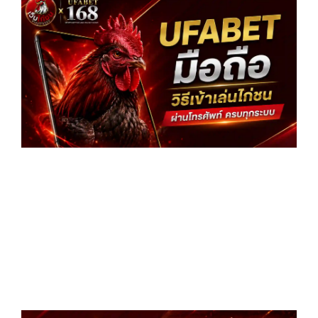
มือ
วิธี
เล่
ไก
ผ่
โท
คร
ระ
อ่
»
สม