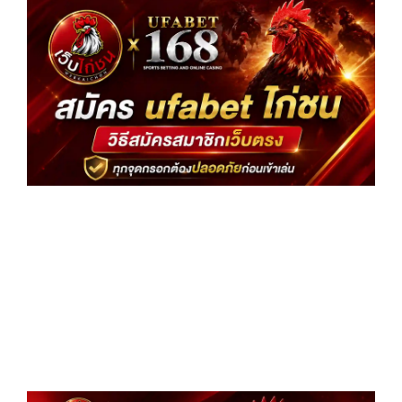
uf
ไก่
สม
สม
เว
ทุก
กร
ต้
ปล
ก่อ
เล่
อ่
»
ทา