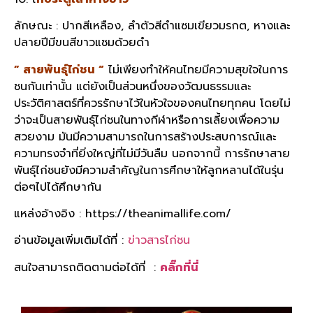
ลักษณะ : ปากสีเหลือง, ลำตัวสีดำแซมเขียวมรกต, หางและ
ปลายปีมีขนสีขาวแซมด้วยดำ
” สายพันธุ์ไก่ชน “
ไม่เพียงทำให้คนไทยมีความสุขใจในการ
ชนกันเท่านั้น แต่ยังเป็นส่วนหนึ่งของวัฒนธรรมและ
ประวัติศาสตร์ที่ควรรักษาไว้ในหัวใจของคนไทยทุกคน โดยไม่
ว่าจะเป็นสายพันธุ์ไก่ชนในทางกีฬาหรือการเลี้ยงเพื่อความ
สวยงาม มันมีความสามารถในการสร้างประสบการณ์และ
ความทรงจำที่ยิ่งใหญ่ที่ไม่มีวันลืม นอกจากนี้ การรักษาสาย
พันธุ์ไก่ชนยังมีความสำคัญในการศึกษาให้ลูกหลานได้ในรุ่น
ต่อๆไปได้ศึกษากัน
แหล่งอ้างอิง : https://theanimallife.com/
อ่านข้อมูลเพิ่มเติมได้ที่ :
ข่าวสารไก่ชน
สนใจสามารถติดตามต่อได้ที่
:
คลิ๊กที่นี่