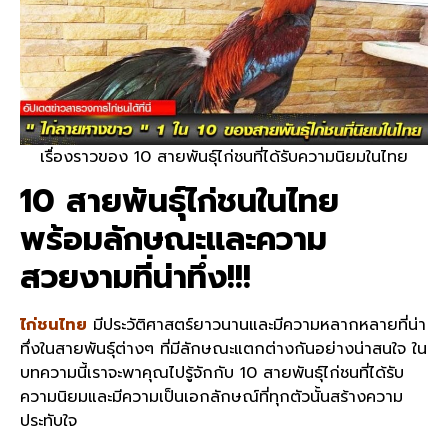
เรื่องราวของ 10 สายพันธุ์ไก่ชนที่ได้รับความนิยมในไทย
10 สายพันธุ์ไก่ชนในไทย
พร้อมลักษณะและความ
สวยงามที่น่าทึ่ง!!!
ไก่ชนไทย
มีประวัติศาสตร์ยาวนานและมีความหลากหลายที่น่า
ทึ่งในสายพันธุ์ต่างๆ ที่มีลักษณะแตกต่างกันอย่างน่าสนใจ ใน
บทความนี้เราจะพาคุณไปรู้จักกับ 10 สายพันธุ์ไก่ชนที่ได้รับ
ความนิยมและมีความเป็นเอกลักษณ์ที่ทุกตัวนั้นสร้างความ
ประทับใจ