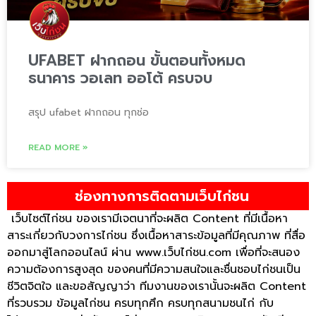
UFABET ฝากถอน ขั้นตอนทั้งหมด
ธนาคาร วอเลท ออโต้ ครบจบ
สรุป ufabet ฝากถอน ทุกช่อ
READ MORE »
ช่องทางการติดตามเว็บไก่ชน
เว็บไซต์ไก่ชน ของเรามีเจตนาที่จะผลิต Content ที่มีเนื้อหา
สาระเกี่ยวกับวงการไก่ชน ซึ่งเนื้อหาสาระข้อมูลที่มีคุณภาพ ที่สื่อ
ออกมาสู่โลกออนไลน์ ผ่าน
www.เว็บไก่ชน.com
เพื่อที่จะสนอง
ความต้องการสูงสุด ของคนที่มีความสนใจและชื่นชอบไก่ชนเป็น
ชีวิตจิตใจ และขอสัญญาว่า ทีมงานของเรานั้นจะผลิต Content
ที่รวบรวม ข้อมูลไก่ชน ครบทุกศึก ครบทุกสนามชนไก่ กับ