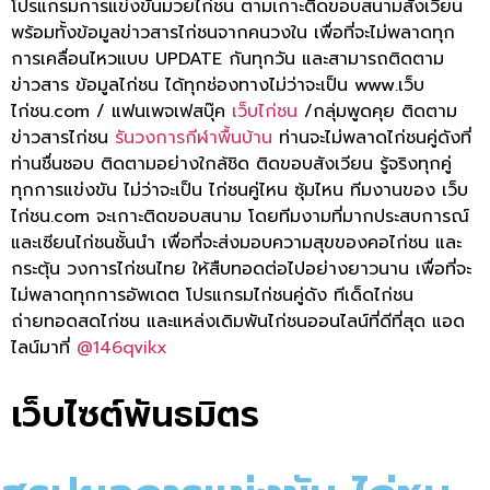
โปรแกรมการแข่งขันมวยไก่ชน ตามเกาะติดขอบสนามสังเวียน
พร้อมทั้งข้อมูลข่าวสารไก่ชนจากคนวงใน เพื่อที่จะไม่พลาดทุก
การเคลื่อนไหวแบบ UPDATE กันทุกวัน และสามารถติดตาม
ข่าวสาร ข้อมูลไก่ชน ได้ทุกช่องทางไม่ว่าจะเป็น
www.เว็บ
ไก่ชน.com
/ แฟนเพจเฟสบุ๊ค
เว็บไก่ชน
/กลุ่มพูดคุย ติดตาม
ข่าวสารไก่ชน
รันวงการกีฬาพื้นบ้าน
ท่านจะไม่พลาดไก่ชนคู่ดังที่
ท่านชื่นชอบ ติดตามอย่างใกล้ชิด ติดขอบสังเวียน รู้จริงทุกคู่
ทุกการแข่งขัน ไม่ว่าจะเป็น ไก่ชนคู่ไหน ซุ้มไหน ทีมงานของ
เว็บ
ไก่ชน.com
จะเกาะติดขอบสนาม โดยทีมงามที่มากประสบการณ์
และเซียนไก่ชนชั้นนำ เพื่อที่จะส่งมอบความสุขของคอไก่ชน และ
กระตุ้น วงการไก่ชนไทย ให้สืบทอดต่อไปอย่างยาวนาน เพื่อที่จะ
ไม่พลาดทุกการอัพเดต โปรแกรมไก่ชนคู่ดัง ทีเด็ดไก่ชน
ถ่ายทอดสดไก่ชน และแหล่งเดิมพันไก่ชนออนไลน์ที่ดีที่สุด แอด
ไลน์มาที่
@146qvikx
เว็บไซต์พันธมิตร