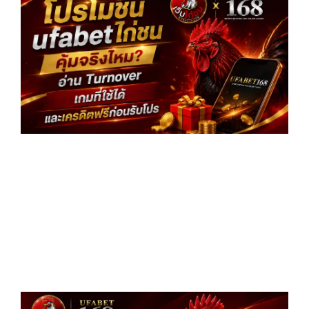
uf
ไก่
จร
อ่
Tu
เกม
แล
ฟร
โป
อ่
UF