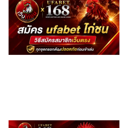
uf
ไก่
สม
สม
เว
ทุก
กร
ต้
ปล
ก่อ
เล่
อ่
»
ทา
UF