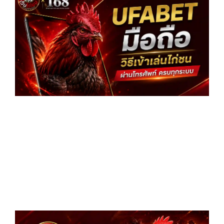
มือ
วิธี
เล่
ไก
ผ่
โท
คร
ระ
อ่
»
สม