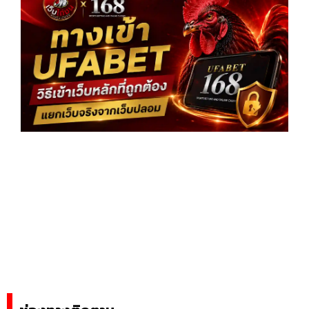
วิธี
เว
ที่ถ
ต้
แย
จร
เว็
ปล
อ่
»