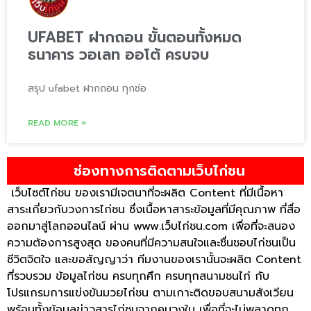
UFABET ฝากถอน ขั้นตอนทั้งหมด
ธนาคาร วอเลท ออโต้ ครบจบ
สรุป ufabet ฝากถอน ทุกช่อ
READ MORE »
ช่องทางการติดตามเว็บไก่ชน
เว็บไซต์ไก่ชน ของเรามีเจตนาที่จะผลิต Content ที่มีเนื้อหา
สาระเกี่ยวกับวงการไก่ชน ซึ่งเนื้อหาสาระข้อมูลที่มีคุณภาพ ที่สื่อ
ออกมาสู่โลกออนไลน์ ผ่าน
www.เว็บไก่ชน.com
เพื่อที่จะสนอง
ความต้องการสูงสุด ของคนที่มีความสนใจและชื่นชอบไก่ชนเป็น
ชีวิตจิตใจ และขอสัญญาว่า ทีมงานของเรานั้นจะผลิต Content
ที่รวบรวม ข้อมูลไก่ชน ครบทุกศึก ครบทุกสนามชนไก่ กับ
โปรแกรมการแข่งขันมวยไก่ชน ตามเกาะติดขอบสนามสังเวียน
พร้อมทั้งข้อมูลข่าวสารไก่ชนจากคนวงใน เพื่อที่จะไม่พลาดทุก