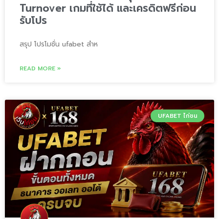
Turnover เกมที่ใช้ได้ และเครดิตฟรีก่อน
รับโปร
สรุป โปรโมชั่น ufabet สำห
READ MORE »
UFABET ไก่ชน