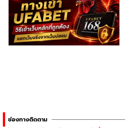
เว
ที่ถ
ต้
แย
จร
เว็
ปล
อ่
»
ช่องทางติดตาม