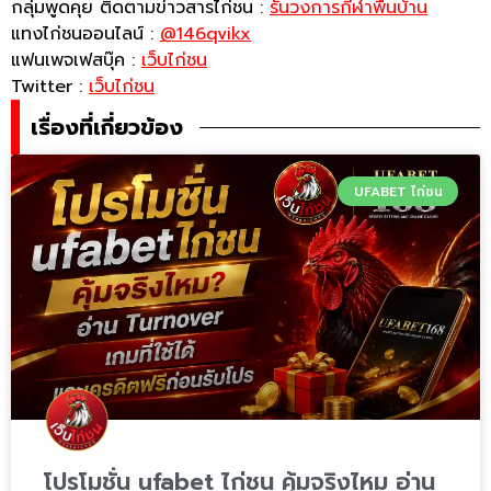
กลุ่มพูดคุย ติดตามข่าวสารไก่ชน :
รันวงการกีฬาพื้นบ้าน
แทงไก่ชนออนไลน์ :
@146qvikx
แฟนเพจเฟสบุ๊ค :
เว็บไก่ชน
Twitter :
เว็บไก่ชน
เรื่องที่เกี่ยวข้อง
UFABET ไก่ชน
โปรโมชั่น ufabet ไก่ชน คุ้มจริงไหม อ่าน