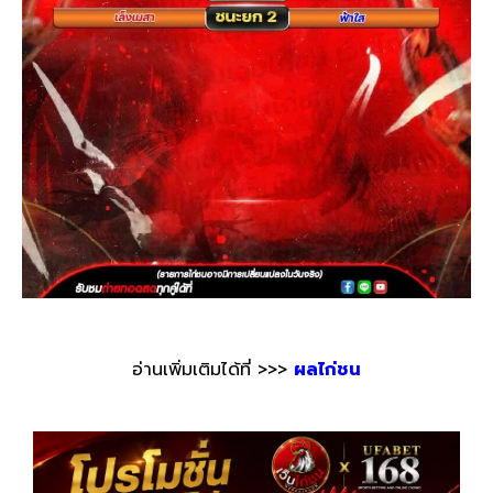
อ่านเพิ่มเติมได้ที่ >>>
ผลไก่ชน
โป
uf
ไก่