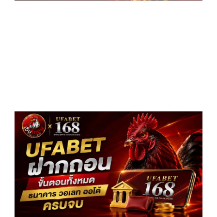
UF
ฝา
ขั
ทั
ธน
วอ
ออ
คร
อ่
»