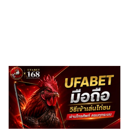
UF
มือ
วิธี
เล่
ไก
ผ่
โท
คร
ระ
อ่
»