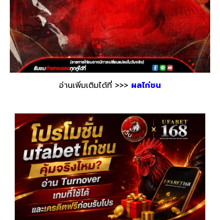
อ่านเพิ่มเติมได้ที่ >>>
ผลไก่ชน
โป
uf
ไก่
จร
อ่
Tu
เกม
แล
ฟร
โป
อ่