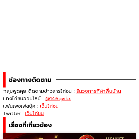
ช่องทางติดตาม
กลุ่มพูดคุย ติดตามข่าวสารไก่ชน :
รันวงการกีฬาพื้นบ้าน
แทงไก่ชนออนไลน์ :
@146qvikx
แฟนเพจเฟสบุ๊ค :
เว็บไก่ชน
Twitter :
เว็บไก่ชน
เรื่องที่เกี่ยวข้อง