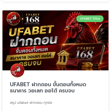
UFABET ไก่ชน
UFABET ฝากถอน ขั้นตอนทั้งหมด
ธนาคาร วอเลท ออโต้ ครบจบ
สรุป ufabet ฝากถอน ทุกช่อ