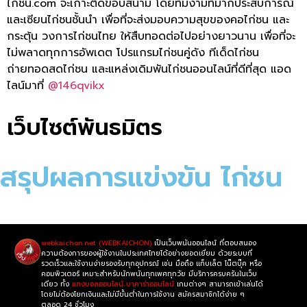
ไก่ชน.com
จะเกาะติดขอบสนาม โดยทีมงามที่มากประสบการณ์
และเซียนไก่ชนชั้นนำ เพื่อที่จะส่งมอบความสุขของคอไก่ชน และ
กระตุ้น วงการไก่ชนไทย ให้สืบทอดต่อไปอย่างยาวนาน เพื่อที่จะ
ไม่พลาดทุกการอัพเดต โปรแกรมไก่ชนคู่ดัง ทีเด็ดไก่ชน
ถ่ายทอดสดไก่ชน และแหล่งเดิมพันไก่ชนออนไลน์ที่ดีที่สุด แอด
ไลน์มาที่
@146qvikx
เว็บไซต์พันธมิตร
สรุปผลการแข่งขัน ไก่ชน
webkaichon.net
(WEBKAICHON)
เป็นเว็บพนันออนไลน์
ที่ตอบสนอง
ความต้องการของผู้ใช้งานในประเทศไทยได้อย่างยอดเยี่ยม ด้วยระบบที่
รวดเร็วและใช้งานง่ายรองรับทุกอุปกรณ์ เช่น มือถือ แท็บเล็ต โน๊ตบุ๊ค หรือ
คอมพิวเตอร์ เหมาะสำหรับนักพนันทุกเพศทุกวัย มีบริการครบครันในเว็บ
เดียว ทั้ง
แทงบอลออนไลน์
บาคาร่าออนไลน์
เกมต่างๆ
สามารถเข้าเล่นได้
โดยไม่ต้องโยกเงินและไม่มีขั้นต่ำในการใช้งาน สมัครสมาชิกได้ง่าย ๆ
ตลอด 24 ชั่วโมง