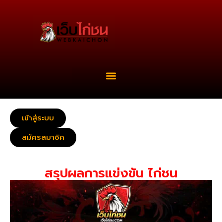
เข้าสู่ระบบ
สมัครสมาชิค
สรุปผลการแข่งขัน ไก่ชน