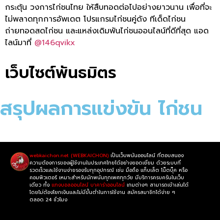
กระตุ้น วงการไก่ชนไทย ให้สืบทอดต่อไปอย่างยาวนาน เพื่อที่จะ
ไม่พลาดทุกการอัพเดต โปรแกรมไก่ชนคู่ดัง ทีเด็ดไก่ชน
ถ่ายทอดสดไก่ชน และแหล่งเดิมพันไก่ชนออนไลน์ที่ดีที่สุด แอด
ไลน์มาที่
@146qvikx
เว็บไซต์พันธมิตร
สรุปผลการแข่งขัน ไก่ชน
webkaichon.net
(WEBKAICHON)
เป็นเว็บพนันออนไลน์
ที่ตอบสนอง
ความต้องการของผู้ใช้งานในประเทศไทยได้อย่างยอดเยี่ยม ด้วยระบบที่
รวดเร็วและใช้งานง่ายรองรับทุกอุปกรณ์ เช่น มือถือ แท็บเล็ต โน๊ตบุ๊ค หรือ
คอมพิวเตอร์ เหมาะสำหรับนักพนันทุกเพศทุกวัย มีบริการครบครันในเว็บ
เดียว ทั้ง
แทงบอลออนไลน์
บาคาร่าออนไลน์
เกมต่างๆ
สามารถเข้าเล่นได้
โดยไม่ต้องโยกเงินและไม่มีขั้นต่ำในการใช้งาน สมัครสมาชิกได้ง่าย ๆ
ตลอด 24 ชั่วโมง