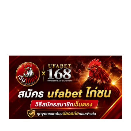
สม
uf
ไก่
สม
สม
เว
ทุก
กร
ต้
ปล
ก่อ
เล่
อ่
»