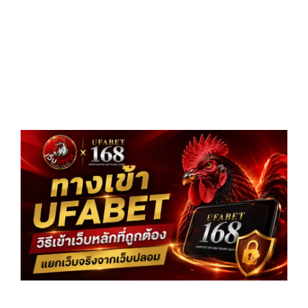
ทา
UF
วิธี
เว
ที่ถ
ต้
แย
จร
เว็
ปล
อ่
»