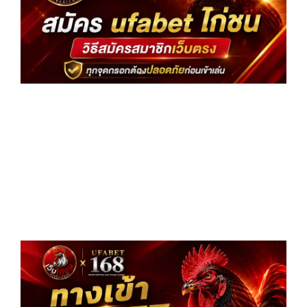
เว
ทุก
กร
ต้
ปล
ก่อ
เล่
อ่
»
ทา
UF
วิธี
เว
ที่ถ