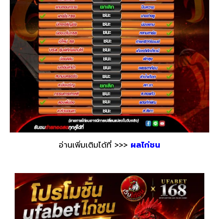
อ่านเพิ่มเติมได้ที่ >>>
ผลไก่ชน
โป
uf
ไก่
จร
อ่