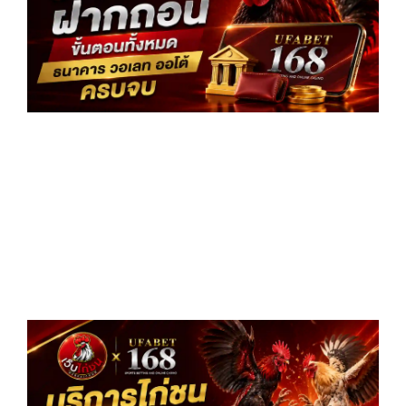
วอ
ออ
คร
อ่
»
บร
ไก
UF
ภา
ทุก