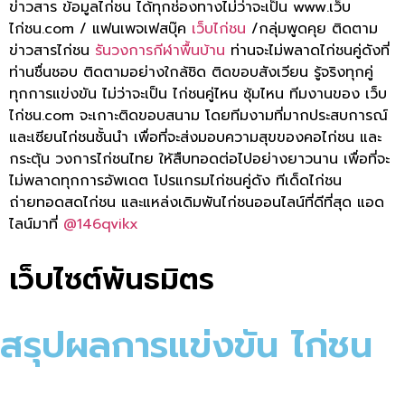
ข่าวสาร ข้อมูลไก่ชน ได้ทุกช่องทางไม่ว่าจะเป็น
www.เว็บ
ไก่ชน.com
/ แฟนเพจเฟสบุ๊ค
เว็บไก่ชน
/กลุ่มพูดคุย ติดตาม
ข่าวสารไก่ชน
รันวงการกีฬาพื้นบ้าน
ท่านจะไม่พลาดไก่ชนคู่ดังที่
ท่านชื่นชอบ ติดตามอย่างใกล้ชิด ติดขอบสังเวียน รู้จริงทุกคู่
ทุกการแข่งขัน ไม่ว่าจะเป็น ไก่ชนคู่ไหน ซุ้มไหน ทีมงานของ
เว็บ
ไก่ชน.com
จะเกาะติดขอบสนาม โดยทีมงามที่มากประสบการณ์
และเซียนไก่ชนชั้นนำ เพื่อที่จะส่งมอบความสุขของคอไก่ชน และ
กระตุ้น วงการไก่ชนไทย ให้สืบทอดต่อไปอย่างยาวนาน เพื่อที่จะ
ไม่พลาดทุกการอัพเดต โปรแกรมไก่ชนคู่ดัง ทีเด็ดไก่ชน
ถ่ายทอดสดไก่ชน และแหล่งเดิมพันไก่ชนออนไลน์ที่ดีที่สุด แอด
ไลน์มาที่
@146qvikx
เว็บไซต์พันธมิตร
สรุปผลการแข่งขัน ไก่ชน