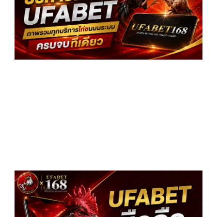
บร
ไก
ระ
คร
เด
อ่
»
UF
มือ
วิธี
เล่
ไก