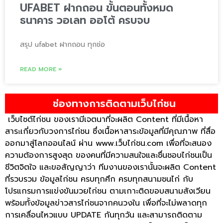
UFABET ฝากถอน ขั้นตอนทั้งหมด
ธนาคาร วอเลท ออโต้ ครบจบ
สรุป ufabet ฝากถอน ทุกช่อ
READ MORE »
ช่องทางการติดตามเว็บไก่ชน
เว็บไซต์ไก่ชน ของเรามีเจตนาที่จะผลิต Content ที่มีเนื้อหา
สาระเกี่ยวกับวงการไก่ชน ซึ่งเนื้อหาสาระข้อมูลที่มีคุณภาพ ที่สื่อ
ออกมาสู่โลกออนไลน์ ผ่าน
www.เว็บไก่ชน.com
เพื่อที่จะสนอง
ความต้องการสูงสุด ของคนที่มีความสนใจและชื่นชอบไก่ชนเป็น
ชีวิตจิตใจ และขอสัญญาว่า ทีมงานของเรานั้นจะผลิต Content
ที่รวบรวม ข้อมูลไก่ชน ครบทุกศึก ครบทุกสนามชนไก่ กับ
โปรแกรมการแข่งขันมวยไก่ชน ตามเกาะติดขอบสนามสังเวียน
พร้อมทั้งข้อมูลข่าวสารไก่ชนจากคนวงใน เพื่อที่จะไม่พลาดทุก
การเคลื่อนไหวแบบ UPDATE กันทุกวัน และสามารถติดตาม