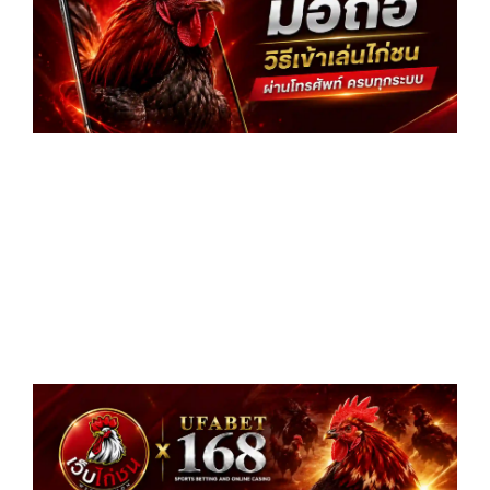
ผ่
โท
คร
ระ
อ่
»
สม
uf
ไก่
สม
สม