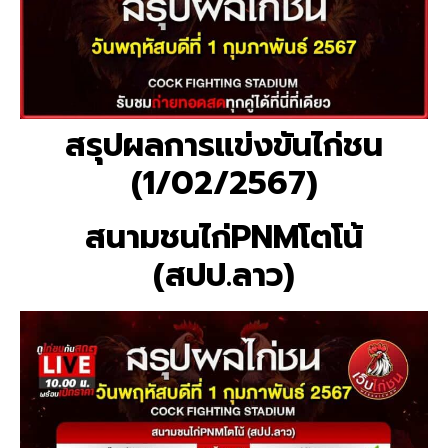
สรุปผลการแข่งขัน
ไก่ชน
(1/02/2567)
สนามชนไก่PNMโตโน้
(สปป.ลาว)