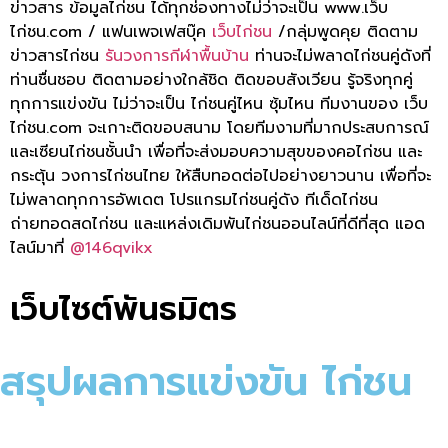
ข่าวสาร ข้อมูลไก่ชน ได้ทุกช่องทางไม่ว่าจะเป็น
www.เว็บ
ไก่ชน.com
/ แฟนเพจเฟสบุ๊ค
เว็บไก่ชน
/กลุ่มพูดคุย ติดตาม
ข่าวสารไก่ชน
รันวงการกีฬาพื้นบ้าน
ท่านจะไม่พลาดไก่ชนคู่ดังที่
ท่านชื่นชอบ ติดตามอย่างใกล้ชิด ติดขอบสังเวียน รู้จริงทุกคู่
ทุกการแข่งขัน ไม่ว่าจะเป็น ไก่ชนคู่ไหน ซุ้มไหน ทีมงานของ
เว็บ
ไก่ชน.com
จะเกาะติดขอบสนาม โดยทีมงามที่มากประสบการณ์
และเซียนไก่ชนชั้นนำ เพื่อที่จะส่งมอบความสุขของคอไก่ชน และ
กระตุ้น วงการไก่ชนไทย ให้สืบทอดต่อไปอย่างยาวนาน เพื่อที่จะ
ไม่พลาดทุกการอัพเดต โปรแกรมไก่ชนคู่ดัง ทีเด็ดไก่ชน
ถ่ายทอดสดไก่ชน และแหล่งเดิมพันไก่ชนออนไลน์ที่ดีที่สุด แอด
ไลน์มาที่
@146qvikx
เว็บไซต์พันธมิตร
สรุปผลการแข่งขัน ไก่ชน