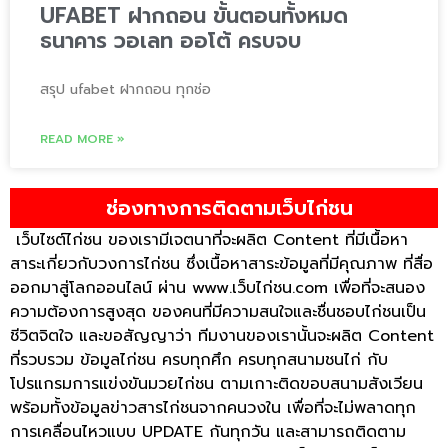
UFABET ฝากถอน ขั้นตอนทั้งหมด
ธนาคาร วอเลท ออโต้ ครบจบ
สรุป ufabet ฝากถอน ทุกช่อ
READ MORE »
ช่องทางการติดตามเว็บไก่ชน
เว็บไซต์ไก่ชน ของเรามีเจตนาที่จะผลิต Content ที่มีเนื้อหา
สาระเกี่ยวกับวงการไก่ชน ซึ่งเนื้อหาสาระข้อมูลที่มีคุณภาพ ที่สื่อ
ออกมาสู่โลกออนไลน์ ผ่าน
www.เว็บไก่ชน.com
เพื่อที่จะสนอง
ความต้องการสูงสุด ของคนที่มีความสนใจและชื่นชอบไก่ชนเป็น
ชีวิตจิตใจ และขอสัญญาว่า ทีมงานของเรานั้นจะผลิต Content
ที่รวบรวม ข้อมูลไก่ชน ครบทุกศึก ครบทุกสนามชนไก่ กับ
โปรแกรมการแข่งขันมวยไก่ชน ตามเกาะติดขอบสนามสังเวียน
พร้อมทั้งข้อมูลข่าวสารไก่ชนจากคนวงใน เพื่อที่จะไม่พลาดทุก
การเคลื่อนไหวแบบ UPDATE กันทุกวัน และสามารถติดตาม