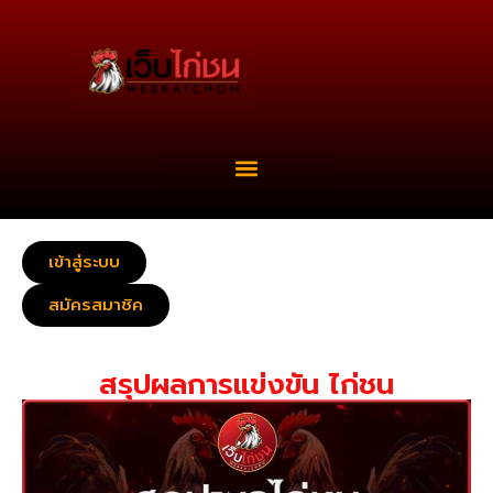
เข้าสู่ระบบ
สมัครสมาชิค
สรุปผลการแข่งขัน ไก่ชน