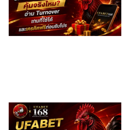
Tu
เกม
แล
ฟร
โป
อ่
UF
ฝา
ขั
ทั
ธน