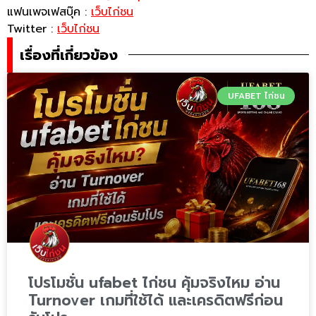
แฟนเพจเฟสบุ๊ค :
เว็บไก่ชน
Twitter :
เว็บไก่ชน
เรื่องที่เกี่ยวข้อง
UFABET ไก่ชน
โปรโมชั่น ufabet ไก่ชน คุ้มจริงไหม อ่าน
Turnover เกมที่ใช้ได้ และเครดิตฟรีก่อน