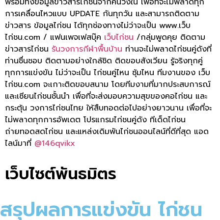
พร้อมทั้งข้อมูลข่าวสารไก่ชนจากคนวงใน เพื่อที่จะไม่พลาดทุก
การเคลื่อนไหวแบบ UPDATE กันทุกวัน และสามารถติดตาม
ข่าวสาร ข้อมูลไก่ชน ได้ทุกช่องทางไม่ว่าจะเป็น
www.เว็บ
ไก่ชน.com
/ แฟนเพจเฟสบุ๊ค
เว็บไก่ชน
/กลุ่มพูดคุย ติดตาม
ข่าวสารไก่ชน
รันวงการกีฬาพื้นบ้าน
ท่านจะไม่พลาดไก่ชนคู่ดังที่
ท่านชื่นชอบ ติดตามอย่างใกล้ชิด ติดขอบสังเวียน รู้จริงทุกคู่
ทุกการแข่งขัน ไม่ว่าจะเป็น ไก่ชนคู่ไหน ซุ้มไหน ทีมงานของ
เว็บ
ไก่ชน.com
จะเกาะติดขอบสนาม โดยทีมงามที่มากประสบการณ์
และเซียนไก่ชนชั้นนำ เพื่อที่จะส่งมอบความสุขของคอไก่ชน และ
กระตุ้น วงการไก่ชนไทย ให้สืบทอดต่อไปอย่างยาวนาน เพื่อที่จะ
ไม่พลาดทุกการอัพเดต โปรแกรมไก่ชนคู่ดัง ทีเด็ดไก่ชน
ถ่ายทอดสดไก่ชน และแหล่งเดิมพันไก่ชนออนไลน์ที่ดีที่สุด แอด
ไลน์มาที่
@146qvikx
เว็บไซต์พันธมิตร
สรุปผลการแข่งขัน ไก่ชน