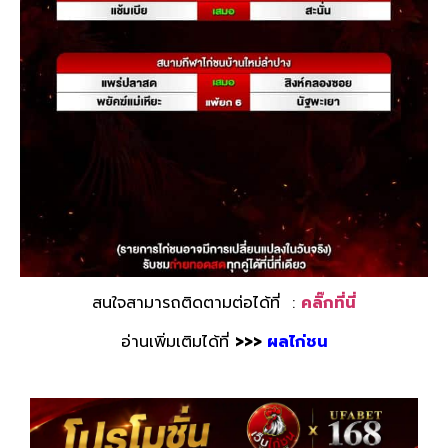
สนใจสามารถติดตามต่อได้ที่
:
คลิ๊กที่นี่
อ่านเพิ่มเติมได้ที่
>>>
ผลไก่ชน
โป
uf
ไก่