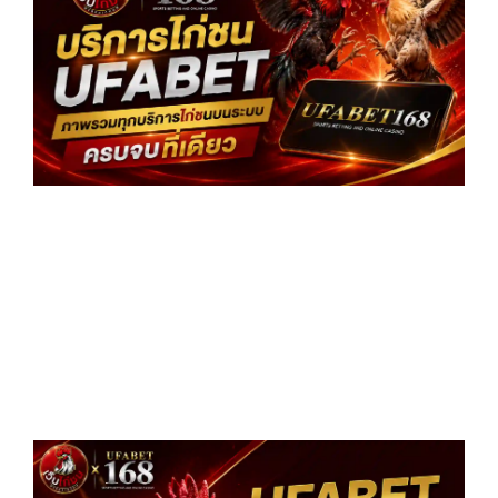
ภา
ทุก
บร
ไก
ระ
คร
เด
อ่
»
UF
มือ
วิธี