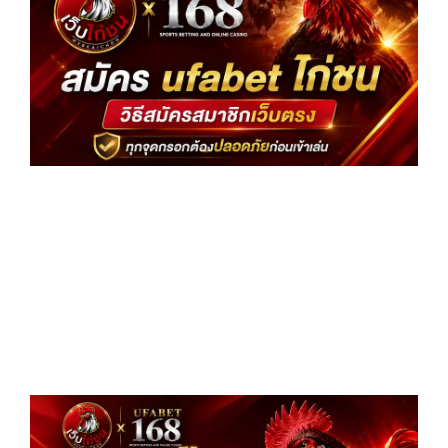
สม
สม
เว
ทุก
กร
ต้
ปล
ก่อ
เล่
อ่
»
ทา
UF
วิธี