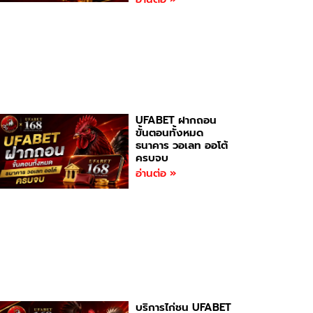
UFABET ฝากถอน
ขั้นตอนทั้งหมด
ธนาคาร วอเลท ออโต้
ครบจบ
อ่านต่อ »
บริการไก่ชน UFABET