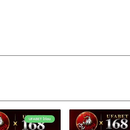
UFABET ไก่ชน