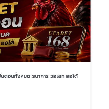
้นตอนทั้งหมด ธนาคาร วอเลท ออโต้