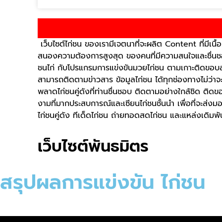
เว็บไซต์ไก่ชน ของเรามีเจตนาที่จะผลิต Content ที่มีเนื้
สนองความต้องการสูงสุด ของคนที่มีความสนใจและชื่นชอ
ชนไก่ กับโปรแกรมการแข่งขันมวยไก่ชน ตามเกาะติดขอบสน
สามารถติดตามข่าวสาร ข้อมูลไก่ชน ได้ทุกช่องทางไม่ว่าจะ
พลาดไก่ชนคู่ดังที่ท่านชื่นชอบ ติดตามอย่างใกล้ชิด ติดขอบ
งามที่มากประสบการณ์และเซียนไก่ชนชั้นนำ เพื่อที่จะส
ไก่ชนคู่ดัง ทีเด็ดไก่ชน ถ่ายทอดสดไก่ชน และแหล่งเดิมพัน
เว็บไซต์พันธมิตร
สรุปผลการแข่งขัน ไก่ชน