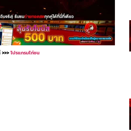
่
>>>
โปรแกรมไก่ชน