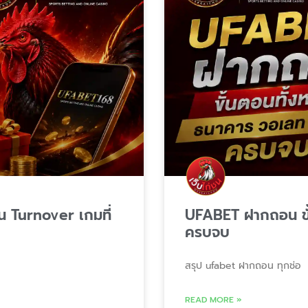
าน Turnover เกมที่
UFABET ฝากถอน ขั
ครบจบ
สรุป ufabet ฝากถอน ทุกช่อ
READ MORE »