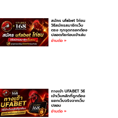
สมัคร ufabet ไก่ชน
วิธีสมัครสมาชิกเว็บ
ตรง ทุกจุดกรอกต้อง
ปลอดภัยก่อนเข้าเล่น
อ่านต่อ »
ทางเข้า UFABET วิธี
เข้าเว็บหลักที่ถูกต้อง
แยกเว็บจริงจากเว็บ
ปลอม
อ่านต่อ »