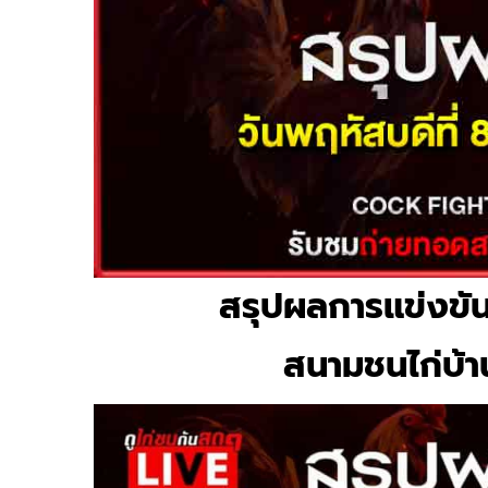
สรุปผลการแข่งขั
สนามชนไก่บ้า