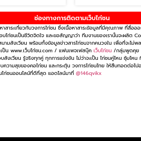
ช่องทางการติดตามเว็บไก่ชน
อหาสาระเกี่ยวกับวงการไก่ชน ซึ่งเนื้อหาสาระข้อมูลที่มีคุณภาพ ที่สื่อ
บไก่ชนเป็นชีวิตจิตใจ และขอสัญญาว่า ทีมงานของเรานั้นจะผลิต Co
ามสังเวียน พร้อมทั้งข้อมูลข่าวสารไก่ชนจากคนวงใน เพื่อที่จะไม่
เป็น
www.เว็บไก่ชน.com
/ แฟนเพจเฟสบุ๊ค
เว็บไก่ชน
/กลุ่มพูดคุย
สังเวียน รู้จริงทุกคู่ ทุกการแข่งขัน ไม่ว่าจะเป็น ไก่ชนคู่ไหน ซุ้มไห
่งมอบความสุขของคอไก่ชน และกระตุ้น วงการไก่ชนไทย ให้สืบทอดต่อไป
ไก่ชนออนไลน์ที่ดีที่สุด แอดไลน์มาที่
@146qvikx