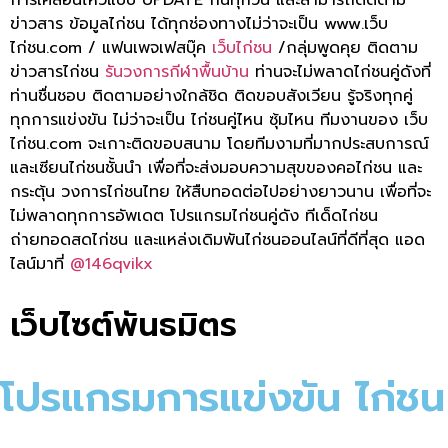
ข่าวสาร ข้อมูลไก่ชน ได้ทุกช่องทางไม่ว่าจะเป็น
www.เว็บ
ไก่ชน.com
/ แฟนเพจเฟสบุ๊ค
เว็บไก่ชน
/กลุ่มพูดคุย ติดตาม
ข่าวสารไก่ชน
รันวงการกีฬาพื้นบ้าน
ท่านจะไม่พลาดไก่ชนคู่ดังที่
ท่านชื่นชอบ ติดตามอย่างใกล้ชิด ติดขอบสังเวียน รู้จริงทุกคู่
ทุกการแข่งขัน ไม่ว่าจะเป็น ไก่ชนคู่ไหน ซุ้มไหน ทีมงานของ
เว็บ
ไก่ชน.com
จะเกาะติดขอบสนาม โดยทีมงามที่มากประสบการณ์
และเซียนไก่ชนชั้นนำ เพื่อที่จะส่งมอบความสุขของคอไก่ชน และ
กระตุ้น วงการไก่ชนไทย ให้สืบทอดต่อไปอย่างยาวนาน เพื่อที่จะ
ไม่พลาดทุกการอัพเดต โปรแกรมไก่ชนคู่ดัง ทีเด็ดไก่ชน
ถ่ายทอดสดไก่ชน และแหล่งเดิมพันไก่ชนออนไลน์ที่ดีที่สุด แอด
ไลน์มาที่
@146qvikx
เว็บไซต์พันธมิตร
โปรแกรมการแข่งขัน ไก่ชน