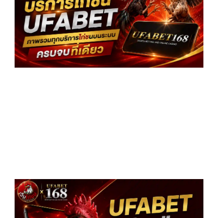
ทุก
บร
ไก
ระ
คร
เด
อ่
»
UF
มือ
วิธี
เล่