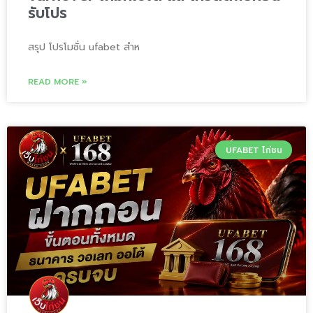
รับโปร
สรุป โปรโมชั่น ufabet สำห
READ MORE »
UFABET ไก่ชน