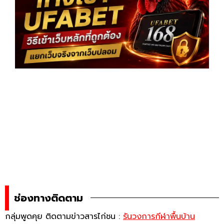
ต้
แย
จร
เว็
ปล
อ่
»
ช่องทางติดตาม
กลุ่มพูดคุย ติดตามข่าวสารไก่ชน :
รันวงการกีฬาพื้นบ้าน