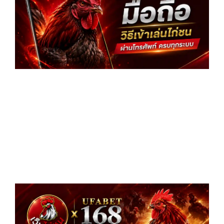
ไก
ผ่
โท
คร
ระ
อ่
»
สม
uf
ไก่
สม