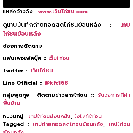
แหล่งอ้างอิง :
www.เว็บไก่ชน.com
ดูเทปบันทึกถ่ายทอดสดไก่ชนย้อนหลัง :
เ
ทป
ไก่ชนย้อนหลัง
ช่องทางติดตาม
แฟนเพจเฟสบุ๊ค ::
เว็บไก่ชน
Twitter ::
เว็บไก่ชน
Line Official ::
@kfc168
กลุ่มพูดคุย ติดตามข่าวสารไก่ชน ::
รันวงการกีฬา
พื้นบ้าน
หมวดหมู่ :
เทปไก่ชนย้อนหลัง
, 
ไฮไลท์ไก่ชน
Tagged :
เทปถ่ายทอดสดไก่ชนย้อนหลัง
, 
เทปไก่ชน
ย้อนหลัง