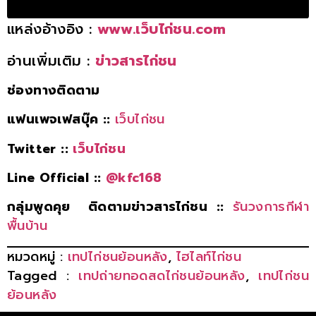
แหล่งอ้างอิง :
www.เว็บไก่ชน.com
อ่านเพิ่มเติม :
ข่าวสารไก่ชน
ช่องทางติดตาม
แฟนเพจเฟสบุ๊ค ::
เว็บไก่ชน
Twitter ::
เว็บไก่ชน
Line Official ::
@kfc168
กลุ่มพูดคุย ติดตามข่าวสารไก่ชน ::
รันวงการกีฬา
พื้นบ้าน
หมวดหมู่ :
เทปไก่ชนย้อนหลัง
, 
ไฮไลท์ไก่ชน
Tagged :
เทปถ่ายทอดสดไก่ชนย้อนหลัง
, 
เทปไก่ชน
ย้อนหลัง