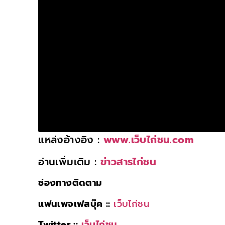
แหล่งอ้างอิง :
www.เว็บไก่ชน.com
อ่านเพิ่มเติม :
ข่าวสารไก่ชน
ช่องทางติดตาม
แฟนเพจเฟสบุ๊ค ::
เว็บไก่ชน
Twitter ::
เว็บไก่ชน