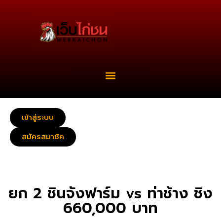
เข้าสู่ระบบ
สมัครสมาชิค
ยก 2 ชินจังฟาร์ม vs ท่าช้าง ชิง
660,000 บาท