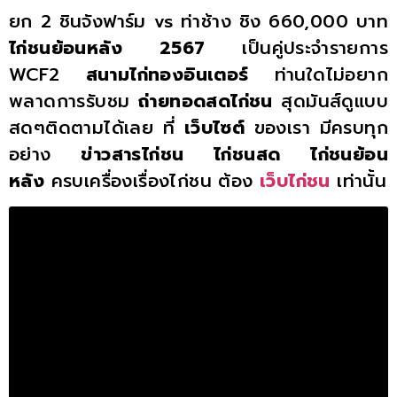
ยก 2 ชินจังฟาร์ม vs ท่าช้าง ชิง 660,000 บาท
ไก่ชนย้อนหลัง 2567
เป็นคู่ประจำรายการ
WCF2
สนามไก่ทองอินเตอร์
ท่านใดไม่อยาก
พลาดการรับชม
ถ่ายทอดสดไก่ชน
สุดมันส์ดูแบบ
สดๆติดตามได้เลย ที่
เว็บไซต์
ของเรา มีครบทุก
อย่าง
ข่าวสารไก่ชน
ไก่ชนสด
ไก่ชนย้อน
หลัง
ครบเครื่องเรื่องไก่ชน ต้อง
เว็บไก่ชน
เท่านั้น