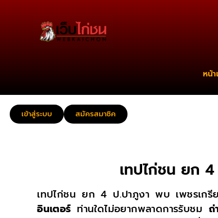
หน้า
เข้าสู่ระบบ
สมัครสมาชิค
เทปไก่ชน ยก 4
เทปไก่ชน ยก 4 ป.ปาภูงา พบ เพชรเกร
อินเตอร์
ท่านใดไม่อยากพลาดการรับชม
ถ