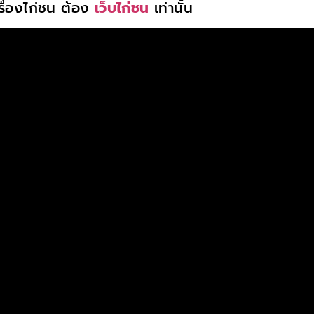
รื่องไก่ชน ต้อง
เว็บไก่ชน
เท่านั้น