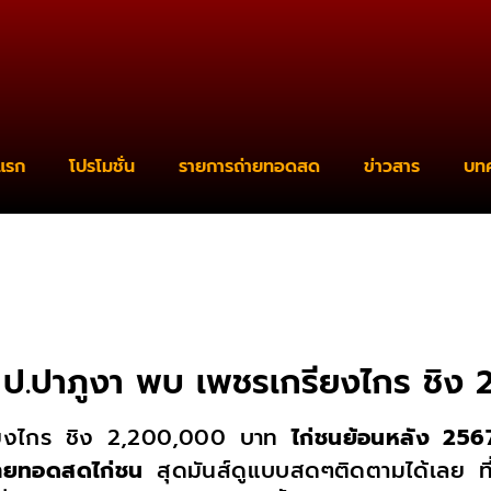
แรก
โปรโมชั่น
รายการถ่ายทอดสด
ข่าวสาร
บท
 ป.ปาภูงา พบ เพชรเกรียงไกร ชิง
ียงไกร ชิง 2,200,000 บาท
ไก่ชนย้อนหลัง 256
่ายทอดสดไก่ชน
สุดมันส์ดูแบบสดๆติดตามได้เลย ท