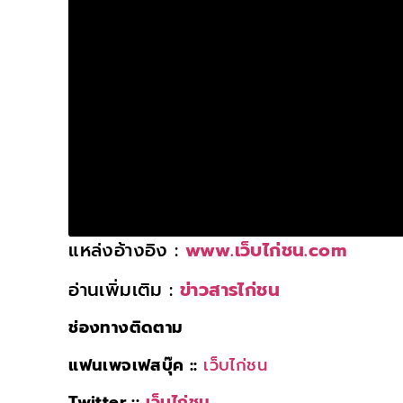
แหล่งอ้างอิง :
www.เว็บไก่ชน.com
อ่านเพิ่มเติม :
ข่าวสารไก่ชน
ช่องทางติดตาม
แฟนเพจเฟสบุ๊ค ::
เว็บไก่ชน
Twitter ::
เว็บไก่ชน