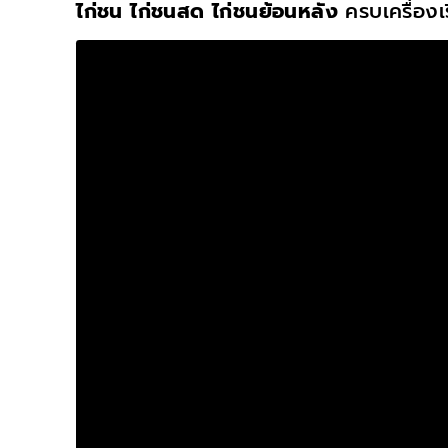
ไก่ชน
ไก่ชนสด
ไก่ชนย้อนหลัง
ครบเครื่องเ