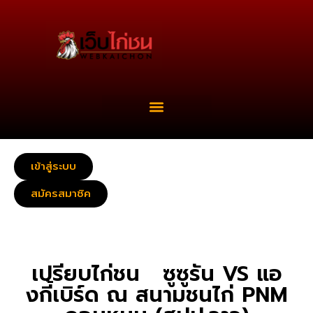
เข้าสู่ระบบ
สมัครสมาชิค
เปรียบไก่ชน ซูซูรัน VS แอ
งกี้เบิร์ด ณ สนามชนไก่ PNM