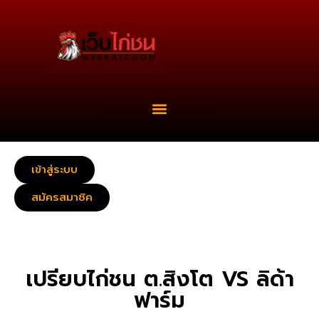
เข้าสู่ระบบ
สมัครสมาชิค
เปรียบไก่ชน ต.สิงโต VS ลิด้า
ฟาร์ม