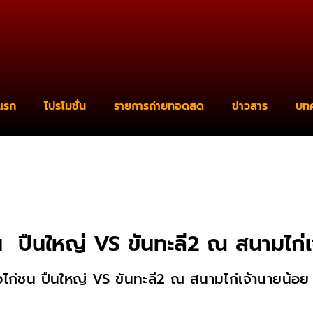
แรก
โปรโมชั่น
รายการถ่ายทอดสด
ข่าวสาร
บท
น ปืนใหญ่ VS ขันทะลี2 ณ สนามไก่
วไก่ชน ปืนใหญ่ VS ขันทะลี2
ณ สนามไก่เจ้านายน้อย