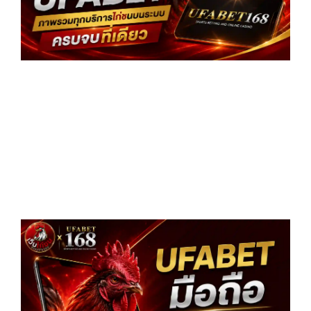
ระ
คร
เด
อ่
»
UF
มือ
วิธี
เล่
ไก
ผ่
โท