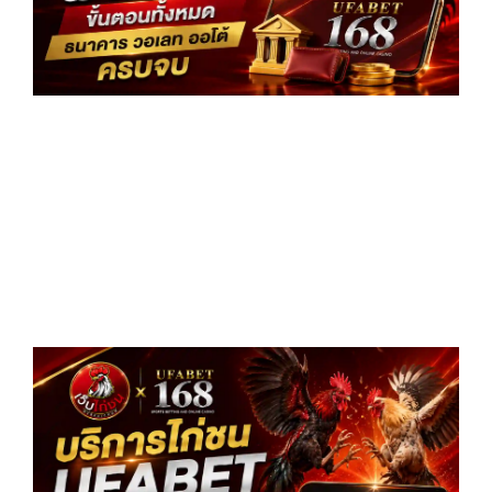
คร
อ่
»
บร
ไก
UF
ภา
ทุก
บร
ไก