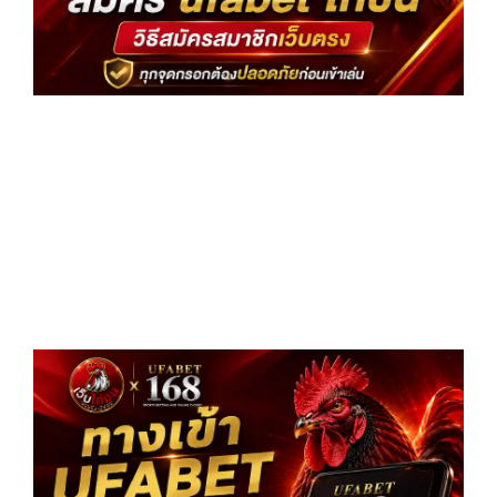
กร
ต้
ปล
ก่อ
เล่
อ่
»
ทา
UF
วิธี
เว
ที่ถ
ต้
แย