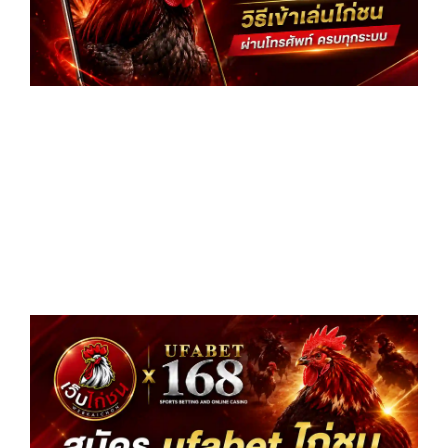
คร
ระ
อ่
»
สม
uf
ไก่
สม
สม
เว
ทุก