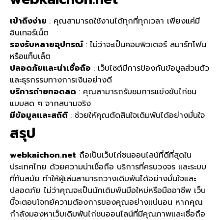
เข้าถึงง่าย
: คุณสามารถใช้งานได้ทุกที่ทุกเวลา เพียงแค่มี
อินเทอร์เน็ต
รองรับหลายอุปกรณ์
: ไม่ว่าจะเป็นคอมพิวเตอร์ สมาร์ทโฟน
หรือแท็บเล็ต
ปลอดภัยและน่าเชื่อถือ
: เว็บไซต์มีการป้องกันข้อมูลส่วนตัว
และธุรกรรมทางการเงินอย่างดี
บริการถ่ายทอดสด
: คุณสามารถรับชมการแข่งขันไก่ชน
แบบสด ๆ จากสนามจริง
มีข้อมูลและสถิติ
: ช่วยให้คุณตัดสินใจเดิมพันได้อย่างมั่นใจ
สรุป
webkaichon.net
ถือเป็นเว็บไก่ชนออนไลน์ที่ดีที่สุดใน
ประเทศไทย ด้วยความน่าเชื่อถือ บริการที่ครบวงจร และระบบ
ที่ทันสมัย ทำให้ผู้เล่นสามารถวางเดิมพันได้อย่างมั่นใจและ
ปลอดภัย ไม่ว่าคุณจะเป็นนักเดิมพันมือใหม่หรือมืออาชีพ เว็บ
นี้จะตอบโจทย์ความต้องการของคุณอย่างแน่นอน หากคุณ
กำลังมองหาเว็บเดิมพันไก่ชนออนไลน์ที่มีคุณภาพและเชื่อถือ