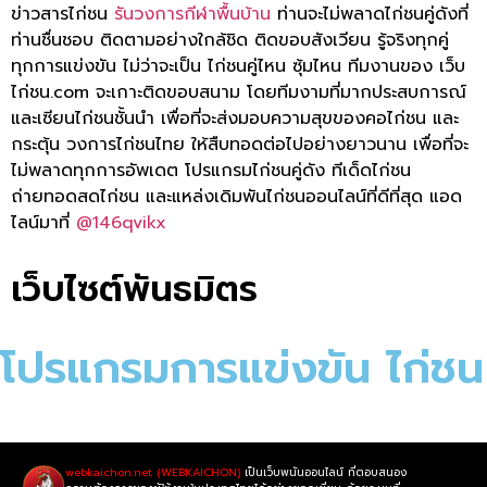
ข่าวสารไก่ชน
รันวงการกีฬาพื้นบ้าน
ท่านจะไม่พลาดไก่ชนคู่ดังที่
ท่านชื่นชอบ ติดตามอย่างใกล้ชิด ติดขอบสังเวียน รู้จริงทุกคู่
ทุกการแข่งขัน ไม่ว่าจะเป็น ไก่ชนคู่ไหน ซุ้มไหน ทีมงานของ
เว็บ
ไก่ชน.com
จะเกาะติดขอบสนาม โดยทีมงามที่มากประสบการณ์
และเซียนไก่ชนชั้นนำ เพื่อที่จะส่งมอบความสุขของคอไก่ชน และ
กระตุ้น วงการไก่ชนไทย ให้สืบทอดต่อไปอย่างยาวนาน เพื่อที่จะ
ไม่พลาดทุกการอัพเดต โปรแกรมไก่ชนคู่ดัง ทีเด็ดไก่ชน
ถ่ายทอดสดไก่ชน และแหล่งเดิมพันไก่ชนออนไลน์ที่ดีที่สุด แอด
ไลน์มาที่
@146qvikx
เว็บไซต์พันธมิตร
โปรแกรมการแข่งขัน ไก่ชน
webkaichon.net
(WEBKAICHON)
เป็นเว็บพนันออนไลน์
ที่ตอบสนอง