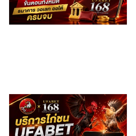
อ่
»
บร
ไก
UF
ภา
ทุก
บร
ไก
ระ