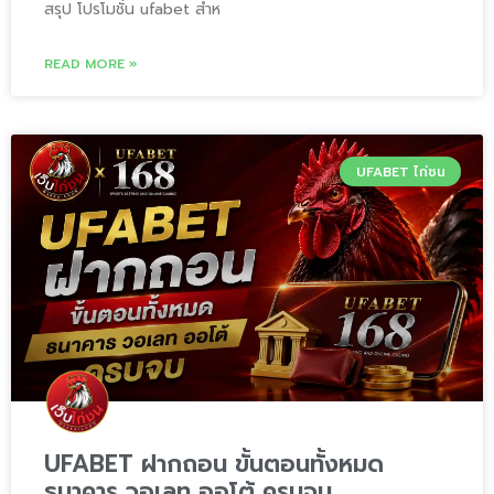
สรุป โปรโมชั่น ufabet สำห
READ MORE »
UFABET ไก่ชน
UFABET ฝากถอน ขั้นตอนทั้งหมด
ธนาคาร วอเลท ออโต้ ครบจบ