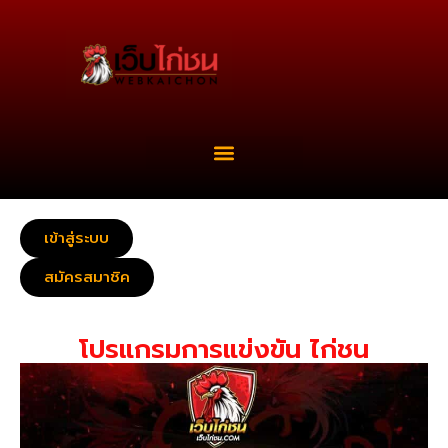
เข้าสู่ระบบ
สมัครสมาชิค
โปรแกรมการแข่งขัน ไก่ชน