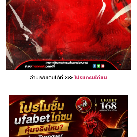
อ่านเพิ่มเติมได้ที่
>>>
โปรแกรมไก่ชน
โป
uf
ไก่
จร
อ่
Tu
เกม
แล