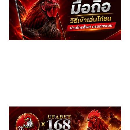
ไก
ผ่
โท
คร
ระ
อ่
»
สม
uf
ไก่
สม