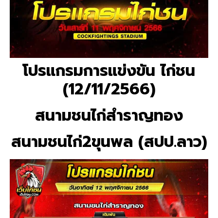
โปรแกรมการแข่งขัน ไก่ชน
(12/11/2566)
สนามชนไก่สำราญทอง
สนามชนไก่2ขุนพล (สปป.ลาว)