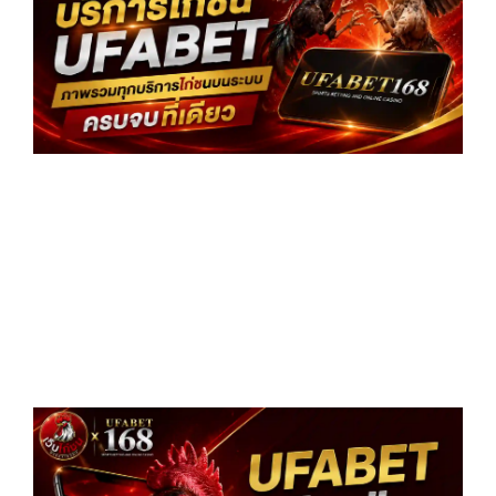
ทุก
บร
ไก
ระ
คร
เด
อ่
»
UF
มือ
วิธี
เล่