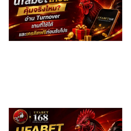
อ่
Tu
เกม
แล
ฟร
โป
อ่
UF
ฝา
ขั
ทั