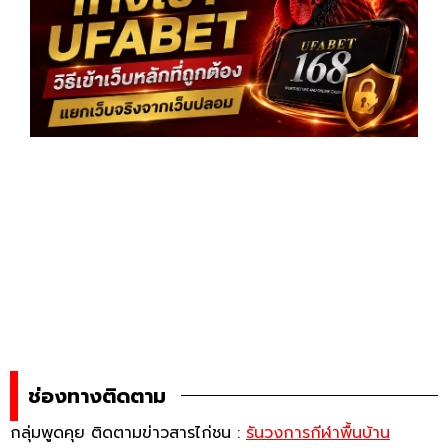
ต้
แย
จร
เว็
ปล
อ่
»
ช่องทางติดตาม
กลุ่มพูดคุย ติดตามข่าวสารไก่ชน :
รันวงการกีฬาพื้นบ้าน