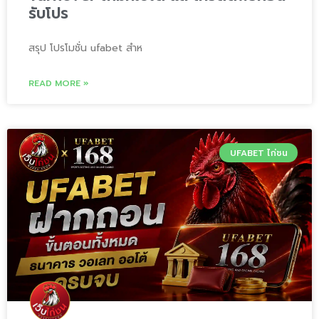
รับโปร
สรุป โปรโมชั่น ufabet สำห
READ MORE »
UFABET ไก่ชน