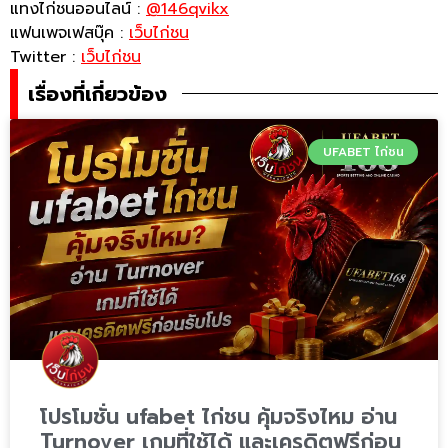
แทงไก่ชนออนไลน์ :
@146qvikx
แฟนเพจเฟสบุ๊ค :
เว็บไก่ชน
Twitter :
เว็บไก่ชน
เรื่องที่เกี่ยวข้อง
UFABET ไก่ชน
โปรโมชั่น ufabet ไก่ชน คุ้มจริงไหม อ่าน
Turnover เกมที่ใช้ได้ และเครดิตฟรีก่อน