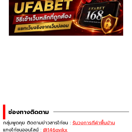
ต้
แย
จร
เว็
ปล
อ่
»
ช่องทางติดตาม
กลุ่มพูดคุย ติดตามข่าวสารไก่ชน :
รันวงการกีฬาพื้นบ้าน
แทงไก่ชนออนไลน์ :
@146qvikx