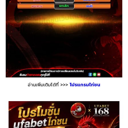
อ่านเพิ่มเติมได้ที่ >>>
โปรแกรมไก่ชน
โป
uf
ไก่
จร
อ่