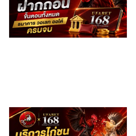
วอ
ออ
คร
อ่
»
บร
ไก
UF
ภา
ทุก