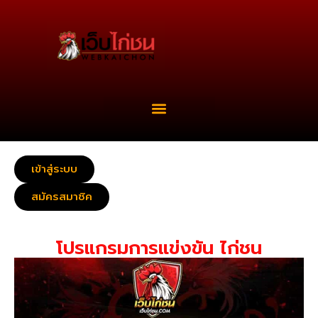
เข้าสู่ระบบ
สมัครสมาชิค
โปรแกรมการแข่งขัน ไก่ชน