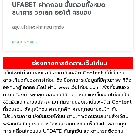
UFABET ฝากถอน ขั้นตอนทั้งหมด
ธนาคาร วอเลท ออโต้ ครบจบ
สรุป ufabet ฝากถอน ทุกช่อ
READ MORE »
ช่องทางการติดตามเว็บไก่ชน
เว็บไซต์ไก่ชน ของเรามีเจตนาที่จะผลิต Content ที่มีเนื้อหา
สาระเกี่ยวกับวงการไก่ชน ซึ่งเนื้อหาสาระข้อมูลที่มีคุณภาพ ที่สื่อ
ออกมาสู่โลกออนไลน์ ผ่าน
www.เว็บไก่ชน.com
เพื่อที่จะสนอง
ความต้องการสูงสุด ของคนที่มีความสนใจและชื่นชอบไก่ชนเป็น
ชีวิตจิตใจ และขอสัญญาว่า ทีมงานของเรานั้นจะผลิต Content
ที่รวบรวม ข้อมูลไก่ชน ครบทุกศึก ครบทุกสนามชนไก่ กับ
โปรแกรมการแข่งขันมวยไก่ชน ตามเกาะติดขอบสนามสังเวียน
พร้อมทั้งข้อมูลข่าวสารไก่ชนจากคนวงใน เพื่อที่จะไม่พลาดทุก
การเคลื่อนไหวแบบ UPDATE กันทุกวัน และสามารถติดตาม