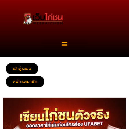
เข้าสู่ระบบ
สมัครสมาชิค