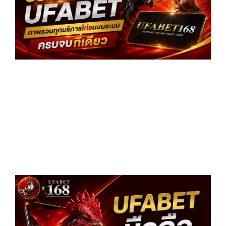
ไก
ระ
คร
เด
อ่
»
UF
มือ
วิธี
เล่
ไก
ผ่