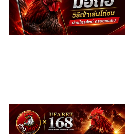
โท
คร
ระ
อ่
»
สม
uf
ไก่
สม
สม
เว