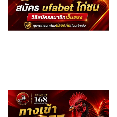
ทุก
กร
ต้
ปล
ก่อ
เล่
อ่
»
ทา
UF
วิธี
เว
ที่ถ
ต้