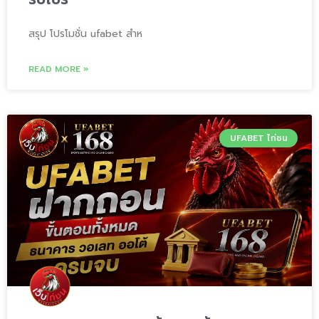
สรุป โปรโมชั่น ufabet สำห
READ MORE »
UFABET ไก่ชน