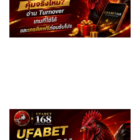
Tu
เกม
แล
ฟร
โป
อ่
UF
ฝา
ขั
ทั
ธน
วอ