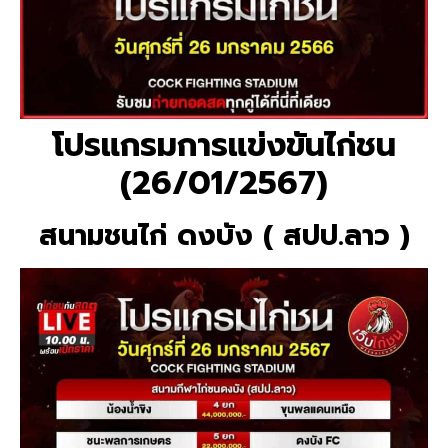
โปรแกรมการแข่งขันไก่ชน
(26/01/2567)
สนามชนไก่ ดงบัง
( สปป.ลาว )