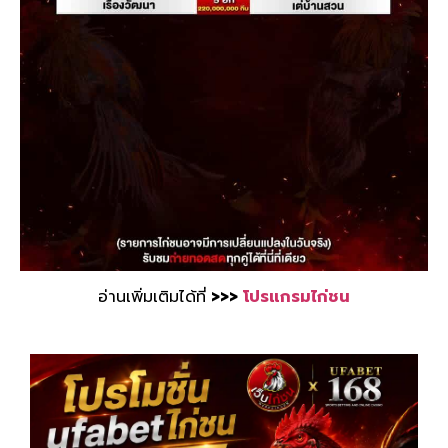
อ่านเพิ่มเติมได้ที่
>>>
โปรแกรมไก่ชน
โป
uf
ไก่
จร
อ่