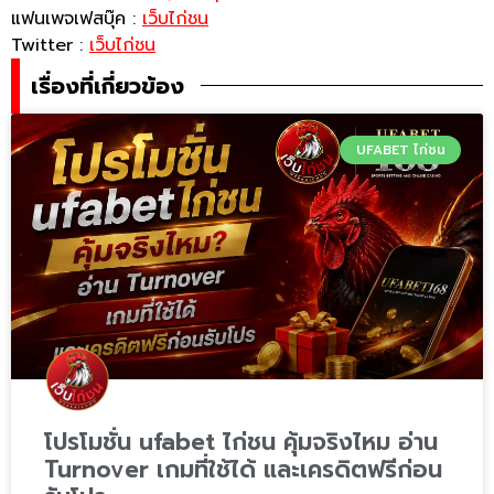
แฟนเพจเฟสบุ๊ค :
เว็บไก่ชน
Twitter :
เว็บไก่ชน
เรื่องที่เกี่ยวข้อง
UFABET ไก่ชน
โปรโมชั่น ufabet ไก่ชน คุ้มจริงไหม อ่าน
Turnover เกมที่ใช้ได้ และเครดิตฟรีก่อน