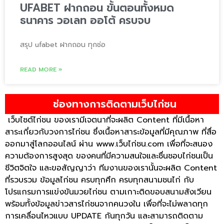
UFABET ฝากถอน ขั้นตอนทั้งหมด
ธนาคาร วอเลท ออโต้ ครบจบ
สรุป ufabet ฝากถอน ทุกช่อ
READ MORE »
ช่องทางการติดตามเว็บไก่ชน
เว็บไซต์ไก่ชน ของเรามีเจตนาที่จะผลิต Content ที่มีเนื้อหา
สาระเกี่ยวกับวงการไก่ชน ซึ่งเนื้อหาสาระข้อมูลที่มีคุณภาพ ที่สื่อ
ออกมาสู่โลกออนไลน์ ผ่าน
www.เว็บไก่ชน.com
เพื่อที่จะสนอง
ความต้องการสูงสุด ของคนที่มีความสนใจและชื่นชอบไก่ชนเป็น
ชีวิตจิตใจ และขอสัญญาว่า ทีมงานของเรานั้นจะผลิต Content
ที่รวบรวม ข้อมูลไก่ชน ครบทุกศึก ครบทุกสนามชนไก่ กับ
โปรแกรมการแข่งขันมวยไก่ชน ตามเกาะติดขอบสนามสังเวียน
พร้อมทั้งข้อมูลข่าวสารไก่ชนจากคนวงใน เพื่อที่จะไม่พลาดทุก
การเคลื่อนไหวแบบ UPDATE กันทุกวัน และสามารถติดตาม