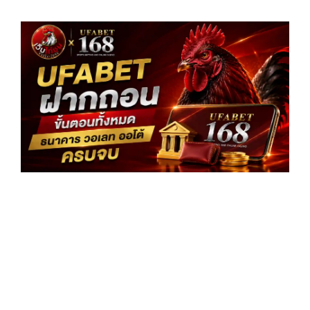
UF
ฝา
ขั
ทั
ธน
วอ
ออ
คร
อ่
»