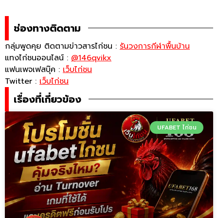
ช่องทางติดตาม
กลุ่มพูดคุย ติดตามข่าวสารไก่ชน :
รันวงการกีฬาพื้นบ้าน
แทงไก่ชนออนไลน์ :
@146qvikx
แฟนเพจเฟสบุ๊ค :
เว็บไก่ชน
Twitter :
เว็บไก่ชน
เรื่องที่เกี่ยวข้อง
UFABET ไก่ชน