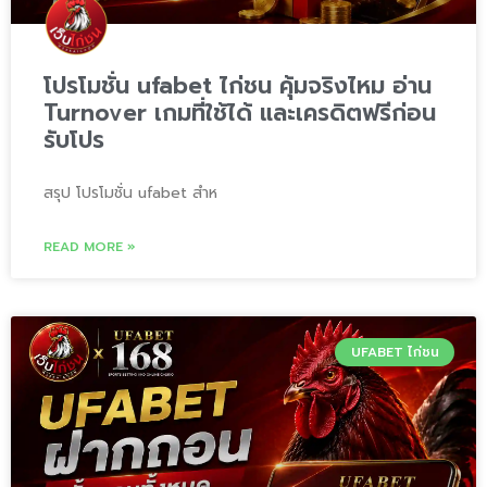
โปรโมชั่น ufabet ไก่ชน คุ้มจริงไหม อ่าน
Turnover เกมที่ใช้ได้ และเครดิตฟรีก่อน
รับโปร
สรุป โปรโมชั่น ufabet สำห
READ MORE »
UFABET ไก่ชน