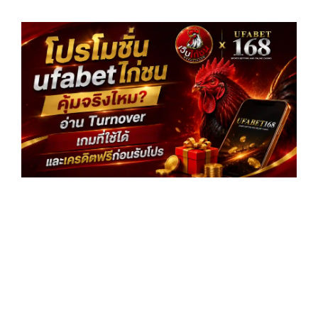
โป
uf
ไก่
จร
อ่
Tu
เกม
แล
ฟร
โป
อ่