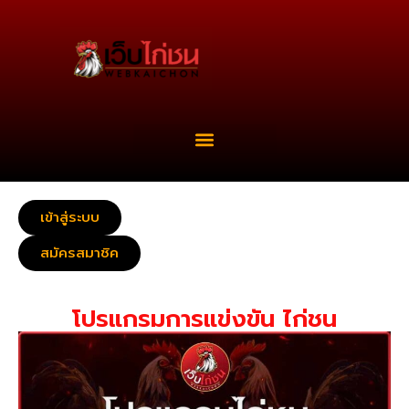
เข้าสู่ระบบ
สมัครสมาชิค
โปรแกรมการแข่งขัน ไก่ชน