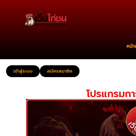
หน้า
เข้าสู่ระบบ
สมัครสมาชิค
โปรแกรมการ