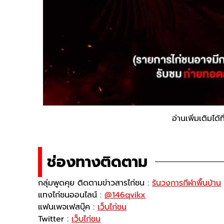
อ่านเพิ่มเติมได้ที
ช่องทางติดตาม
กลุ่มพูดคุย ติดตามข่าวสารไก่ชน :
รันวงการกีฬาพื้นบ้าน
แทงไก่ชนออนไลน์ :
@146qvikx
แฟนเพจเฟสบุ๊ค :
เว็บไก่ชน
Twitter :
เว็บไก่ชน