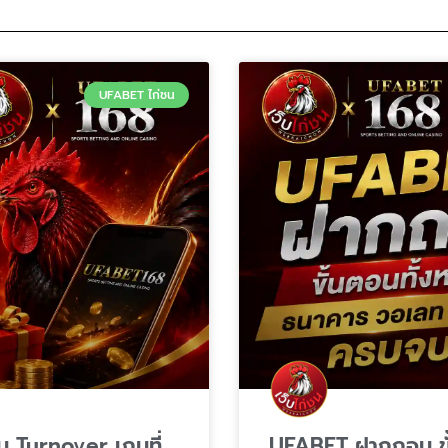
UFABET ไก่ชน
าน Turnover เกมที่
UFABET ฝากถอน ขั