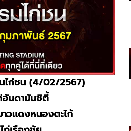
นไก่ชน (4/02/2567)
อันดามันซิตี้
บาวแดงหนองตะไก้
ก่เรืองชัย