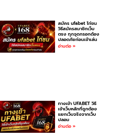
สมัคร ufabet ไก่ชน
วิธีสมัครสมาชิกเว็บ
ตรง ทุกจุดกรอกต้อง
ปลอดภัยก่อนเข้าเล่น
อ่านต่อ »
ทางเข้า UFABET วิธี
เข้าเว็บหลักที่ถูกต้อง
แยกเว็บจริงจากเว็บ
ปลอม
อ่านต่อ »