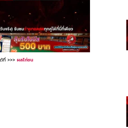
ด้ที่ >>>
ผลไก่ชน