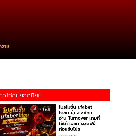
ความ
่าวไก่ชนยอดนิยม
โปรโมชั่น ufabet
ไก่ชน คุ้มจริงไหม
อ่าน Turnover เกมที่
ใช้ได้ และเครดิตฟรี
ก่อนรับโปร
อ่านต่อ »