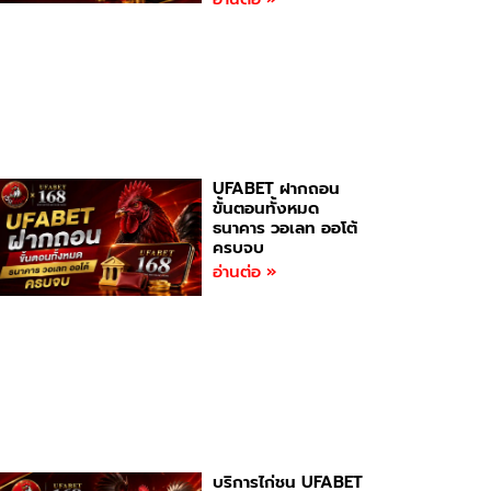
UFABET ฝากถอน
ขั้นตอนทั้งหมด
ธนาคาร วอเลท ออโต้
ครบจบ
อ่านต่อ »
บริการไก่ชน UFABET