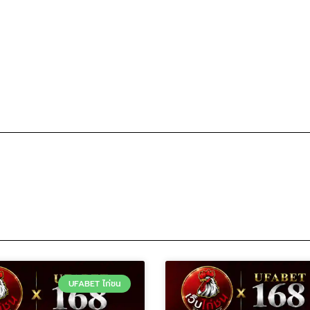
UFABET ไก่ชน