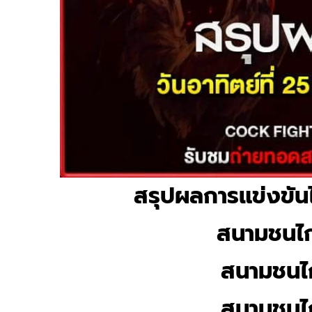
สรุปผล
การแข่งขัน
สนามชนไก
สนามชนไก่
สนามชนไก่